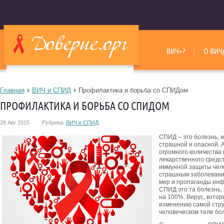
ВИЧ+?
О ВИЧ
Главная
ВИЧ и СПИД
Профилактика и борьба со СПИДом
ПРОФИЛАКТИКА И БОРЬБА СО СПИДОМ
28 Авг 2015
Рубрика:
ВИЧ и СПИД
СПИД – это болезнь, 
страшной и опасной. А
огромного количества 
лекарственного средс
иммунной защиты челов
страшным заболевани
мер и пропаганды инф
СПИД это та болезнь, 
на 100%. Вирус, котор
изменению самой стру
человеческом теле бол