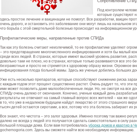
Сопротивление СПИ
Под контролем челове
которые существуют н
здесь простое лечение и вакцинации не помогут. Все разработки, вакцин про
очень дорого, и остановить это заболевание они могут лишь на начальном этап
что борьба с этой смертельной болезнью происходит на информационном ур
Профилактические меры, направленные против СПИДа
Так как эту болезнь считают неизлечимой, то ее профилактике уделяют огро
– это предотвращение многочисленного инфицирования и хотя бы малый кон
среди всех людей. В странах, которые имеют высокий уровень развития, ра
довольно таки не плохо, но в странах, которые только развиваются все это бе
безграмотные и просто не стремятся к здоровому образу жизни. Огромное 
инфицирования плода больной мамы. Здесь же ученые добились больших до
Уже есть несколько препаратов, которые способствуют снижению риска зара
с каждым годом этот процент существенно растет. Очень радует то, что эти 
ими может позволить даже малообеспеченные люди. Но, не смотря на все до
СПИДу очень далеко от окончания. Конечно, ученые каждый день разрабатыва
результаты не отвечают на самый главный вопрос всех жителей – как же одол
в то, что уже в недалеком будущем найдут лекарство от этого страшного виру
тысяч детей остаются сиротами, а все, потому что эта болезнь забирает их 
Все знают, что чистота – это залог здоровья. Именно поэтому так важно регу
далеко не всегда у людей это получается сделать самостоятельно в силу раз
большой площади дома. Если вам потребовалась
уборка домов и квартир в 
gochernogoria.com. Здесь вы сможете найти всю необходимую информацию.