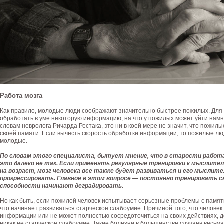
Работа мозга
Как правило, молодые люди соображают значительно быстрее пожилых. Для н
обработать в уме некоторую информацию, на что у пожилых может уйти намн
словам невролога Ричарда Рестака, это ни в коей мере не значит, что пожи
своей памяти. Если вычесть скорость обработки информации, то пожилые лю
молодые.
По словам этого специалиста, бытует мнение, что в старости работ
это далеко не так. Если применять регулярные тренировки к мыслите
на возраст, мозг человека все также будет развиваться и его мысли
прогрессировать. Главное в этом вопросе — постоянно тренировать сво
способности начинают деградировать.
Но как быть, если пожилой человек испытывает серьезные проблемы с память
что начинает развиваться старческое слабоумие. Причиной того, что челове
информации или не может полностью сосредоточиться на своих действиях, д
никак не старческое слабоумие. Такие болезни в большинстве случаев весьма