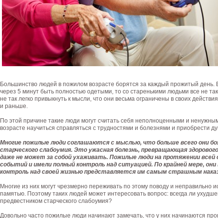
Большинство людей в пожилом возрасте борятся за каждый прожитый день. 
через 5 минут быть полностью одетыми, то со старенькими людьми все не так 
не так легко привыкнуть к мысли, что они весьма ограничены в своих действия
и раньше.
По этой причине такие люди могут считать себя неполноценными и ненужными,
возрасте научиться справляться с трудностями и болезнями и приобрести д
Многие пожилые люди соглашаются с мыслью, что больше всего они боя
старческого слабоумия. Это ужасная болезнь, превращающая здорового 
даже не может за собой ухаживать. Пожилые люди на протяжении всей 
событий и имели полный контроль над ситуацией. По крайней мере, они
контроль над своей жизнью представляется им самым страшным нака
Многие из них могут чрезмерно переживать по этому поводу и неправильно 
памятью. Поэтому таких людей может интересовать вопрос: всегда ли ухудш
предвестником старческого слабоумия?
Довольно часто пожилые люди начинают замечать, что у них начинаются пров