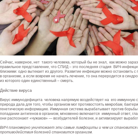
Сейчас, наверное, нет такого человека, который бы не знал, как можно зара
правильное представление, что СПИД – это последняя стадия ВИЧ-инфекции
близкими: одно вытекает из другого. Развитие инфекции можно остановить 
в организме, а если вовремя не начать лечение, то она переродится в син
из которого один единственный – смерть.
Действие вируса
Вирус иммунодефицита человека напрямую воздействует на его иммунную с
природа дала для того, чтобы организм мог противостоять микробам, бактер
генетическую информацию. Иммунная система вырабатывает против борьбы
попадании антигенов в организм, мгновенно включается иммунный ответ, гл
они распознают «чужаков» — возбудителей болезни, и активизируют вырабо
ВИЧ планомерно уничтожает эти самые лимфоциты и чем их становится 
противодействия болезней становится организм.