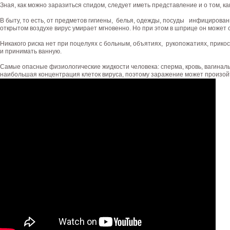
Зная, как можно заразиться спидом, следует иметь представление и о том, ка
В быту, то есть, от предметов гигиены, белья, одежды, посуды инфицирован
открытом воздухе вирус умирает мгновенно. Но при этом в шприце он может с
Никакого риска нет при поцелуях с больным, объятиях, рукопожатиях, прико
и принимать ванную.
Самые опасные физиологические жидкости человека: сперма, кровь, вагинал
наибольшая концентрация клеток вируса, поэтому заражение может произойт