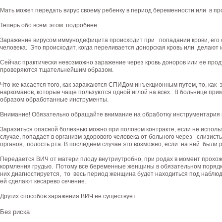
Мать может передать вирус своему ребенку в период беременности или в пр
Теперь обо всем этом подробнее.
Заражение вирусом иммунодефицита происходит при попадании крови, его с
человека. Это происходит, когда переливается донорская кровь или делаю
Сейчас практически невозможно заражение через кровь доноров или ее проду
проверяются тщательнейшим образом.
Что же касается того, как заражаются СПИДом инъекционным путем, то, как э
наркоманов, которые чаще пользуются одной иглой на всех. В больнице пр
образом обработанные инструменты.
Внимание! Обязательно обращайте внимание на обработку инструментария в
Заразиться опасной болезнью можно при половом контракте, если не исполь
случае, попадает в организм здорового человека от больного через слизис
органов, полость рта. В последнем случае это возможно, если на ней были р
Передается ВИЧ от матери плоду внутриутробно, при родах в момент прохож
кормления грудью. Потому все беременные женщины в обязательном порядке
них диагностируется, то весь период женщина будет находиться под наблюд
ей сделают кесарево сечение.
Других способов заражения ВИЧ не существует.
Без риска