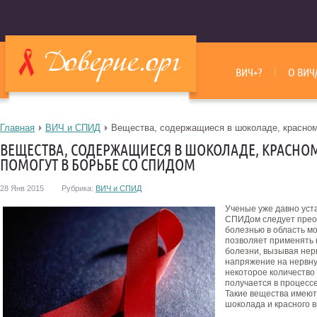
ВИЧ+?
О ВИЧ
Главная
ВИЧ и СПИД
Вещества, содержащиеся в шоколаде, красном
ВЕЩЕСТВА, СОДЕРЖАЩИЕСЯ В ШОКОЛАДЕ, КРАСНОМ
ПОМОГУТ В БОРЬБЕ СО СПИДОМ
28 Янв 2015
Рубрика:
ВИЧ и СПИД
Ученые уже давно уст
СПИДом следует прео
болезнью в область мо
позволяет применять 
болезни, вызывая нер
напряжение на нервну
некоторое количество
получается в процесс
Такие вещества имеютс
шоколада и красного в