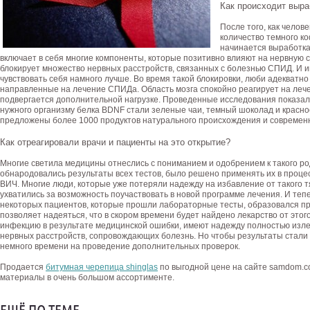
Как происходит выра
После того, как челов
количество темного ко
начинается выработка
включает в себя многие компоненты, которые позитивно влияют на нервную с
блокирует множество нервных расстройств, связанных с болезнью СПИД. И
чувствовать себя намного лучше. Во время такой блокировки, люби адекватн
направленные на лечение СПИДа. Область мозга спокойно реагирует на лече
подвергается дополнительной нагрузке. Проведенные исследования показал
нужного организму белка BDNF стали зеленые чаи, темный шоколад и красное
предложены более 1000 продуктов натурального происхождения и современ
Как отреагировали врачи и пациенты на это открытие?
Многие светила медицины отнеслись с пониманием и одобрением к такого род
обнародовались результаты всех тестов, было решено применять их в проц
ВИЧ. Многие люди, которые уже потеряли надежду на избавление от такого 
ухватились за возможность поучаствовать в новой программе лечения. И тепе
некоторых пациентов, которые прошли лабораторные тесты, образовался про
позволяет надеяться, что в скором времени будет найдено лекарство от этог
инфекцию в результате медицинской ошибки, имеют надежду полностью изл
нервных расстройств, сопровождающих болезнь. Но чтобы результаты стали
немного времени на проведение дополнительных проверок.
Продается
битумная черепица shinglas
по выгодной цене на сайте samdom.c
материалы в очень большом ассортименте.