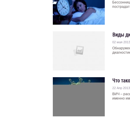
Бессонниц
пострадать
Виды ди
02 мая 201
Обнаружен
диагности
Что так
22 Апр 2013
ВИЧ – рас
именно им