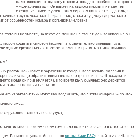
жало насекомого под кожу (в кровь) попадает особенное вещество
– «комариный яд». Он влияет на жидкость крови и не дает ей
свернуться в месте укуса. Таким образом напивается вдоволь, а
 начинает жутко чесаться. Покраснение, отеки и зуд могут держаться от
сит от особенностей комара и организма человека.
 от этого вы не умрете, но чесаться меньше не станет, да и заживление вы
аствором соды или спиртом (водкой), это значительно уменьшит зуд.
необходимо срочно вызывать скорую помощь и принять антигистаминное
ным?
обых рисков. Но бывают и зараженные комары, переносчики малярии и
переносчика надо обратить внимание на его крылья и способ посадки. У
ято (когда он приземляется), в то время как у обычных оно держится
бычно имеют нетипичные пятна.
е его характеристики могут вам подсказать, что с этим комаром было что-
ычного укуса;
ловокружение, тошноту после укуса;
незначительное, поэтому к нему тоже надо подойти серьезно и ответственно.
годом. Вы можете узнать больше про
автомобили FSO
на сайте vseta4ki.com.