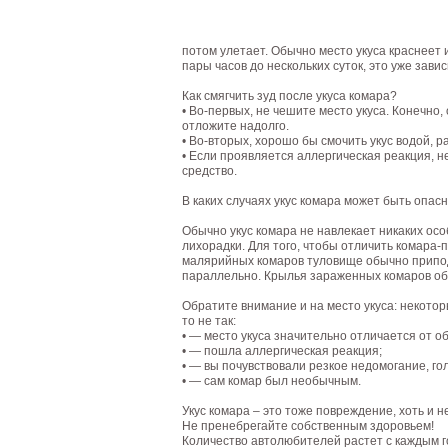
потом улетает. Обычно место укуса краснеет и
пары часов до нескольких суток, это уже зави
Как смягчить зуд после укуса комара?
• Во-первых, не чешите место укуса. Конечно,
отложите надолго.
• Во-вторых, хорошо бы смочить укус водой, р
• Если проявляется аллергическая реакция, 
средство.
В каких случаях укус комара может быть опас
Обычно укус комара не навлекает никаких ос
лихорадки. Для того, чтобы отличить комара-
малярийных комаров туловище обычно приподн
параллельно. Крылья зараженных комаров о
Обратите внимание и на место укуса: некоторы
то не так:
• — место укуса значительно отличается от об
• — пошла аллергическая реакция;
• — вы почувствовали резкое недомогание, го
• — сам комар был необычным.
Укус комара – это тоже повреждение, хоть и 
Не пренебрегайте собственным здоровьем!
Количество автолюбителей растет с каждым 