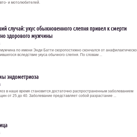
авто- и мотолюбителей.
ий случай: укус обыкновенного слепня привел к смерти
но здорового мужчины
3
 мужчина по имени Энди Батти скоропостижно скончался от анафилактическо
ившегося вследствие укуса обычного слепня. По словам ...
мы эндометриоза
4
оз в наше время становится достаточно распространенным заболеванием
щин от 25 до 40. Заболевание представляет собой разрастание ...
ица
3