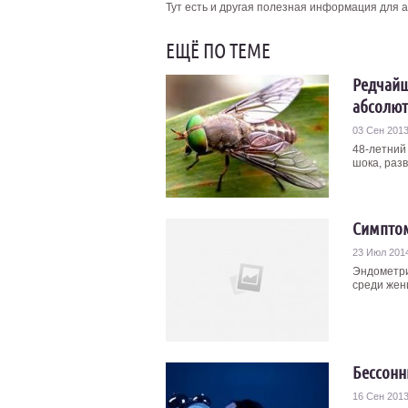
Тут есть и другая полезная информация для 
ЕЩЁ ПО ТЕМЕ
Редчайш
абсолют
03 Сен 201
48-летний
шока, разв
Симпто
23 Июл 201
Эндометри
среди жен
Бессонн
16 Сен 201