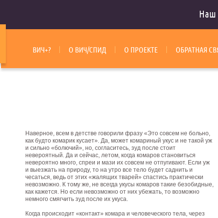
Наш 
ВИЧ+?
О ВИЧ/СПИД
О ПРОЕКТЕ
ОБРАТНАЯ СВ
Наверное, всем в детстве говорили фразу «Это совсем не больно,
как будто комарик кусает». Да, может комариный укус и не такой уж
и сильно «болючий», но, согласитесь, зуд после стоит
невероятный. Да и сейчас, летом, когда комаров становиться
невероятно много, спреи и мази их совсем не отпугивают. Если уж
и выезжать на природу, то на утро все тело будет саднить и
чесаться, ведь от этих «жалящих тварей» спастись практически
невозможно. К тому же, не всегда укусы комаров такие безобидные,
как кажется. Но если невозможно от них убежать, то возможно
немного смягчить зуд после их укуса.
Когда происходит «контакт» комара и человеческого тела, через