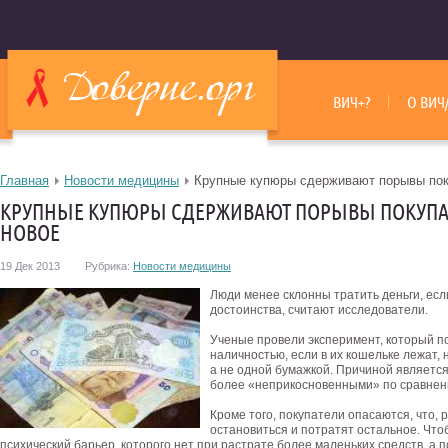
ВИЧ+?
О ВИЧ
Главная
Новости медицины
Крупные купюры сдерживают порывы поку
КРУПНЫЕ КУПЮРЫ СДЕРЖИВАЮТ ПОРЫВЫ ПОКУПАТ
НОВОЕ
19 Дек 2013
Рубрика:
Новости медицины
Люди менее склонны тратить деньги, есл
достоинства, считают исследователи.
Ученые провели эксперимент, который по
наличностью, если в их кошельке лежат,
а не одной бумажкой. Причиной является
более «неприкосновенными» по сравнени
Кроме того, покупатели опасаются, что, 
остановиться и потратят остальное. Что
психический барьер, которого нет при растрате более маленьких средств, а