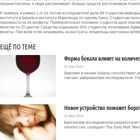
прорыв плотины, и люди растрачивают больше средств, растолковали психол
К примеру, в рамках 1-го из тестов исследователи дали 89 студентам кафе
института в Беркли и института Мэриленда по одному баксу. Студентам произ
приобрести на их конфеты. Приблизительно половине студентов дали баксо
монетки по 25 центов. Средства издержали 26% студентов, получивших бума
монеты. При всем этом, решившись на растраты, владельцы картонных купюр
ЕЩЁ ПО ТЕМЕ
Форма бокала влияет на количе
04 Апр 2014
Широкие и низкие бокалы способствуют у
считают американские исследователи. Уче
Новое устройство поможет боро
14 Фев 2014
Британские исследователи разработали 
плохого сна, сообщает The Daily Mail. Мно