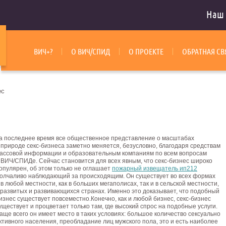
Наш 
ВИЧ+?
О ВИЧ/СПИД
О ПРОЕКТЕ
ОБРАТНАЯ СВ
ес
а последнее время все общественное представление о масштабах
 природе секс-бизнеса заметно меняется, безусловно, благодаря средствам
ассовой информации и образовательным компаниям по всем вопросам
 ВИЧ/СПИДе. Сейчас становится для всех явным, что секс-бизнес широко
опулярен, об этом только не оглашает
пожарный извещатель ип212
олчаливо наблюдающий за происходящим. Он существует во всех формах
 в любой местности, как в больших мегаполисах, так и в сельской местности,
 развитых и развивающихся странах. Именно это доказывает, что подобный
изнес существует повсеместно.
Конечно, как и любой бизнес, секс-бизнес
уществует и процветает только там, где высокий спрос на подобные услуги.
аще всего он имеет место в таких условиях: большое количество сексуально
ктивного населения, преобладание лиц мужского пола, это и есть наиболее