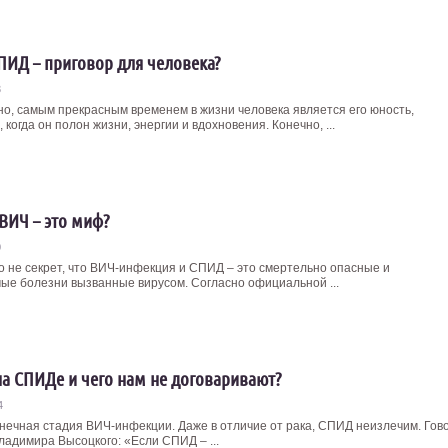
ПИД – приговор для человека?
3
о, самым прекрасным временем в жизни человека является его юность,
 когда он полон жизни, энергии и вдохновения. Конечно, ...
ВИЧ – это миф?
0
го не секрет, что ВИЧ-инфекция и СПИД – это смертельно опасные и
ые болезни вызванные вирусом. Согласно официальной ...
на СПИДе и чего нам не договаривают?
4
нечная стадия ВИЧ-инфекции. Даже в отличие от рака, СПИД неизлечим. Гов
ладимира Высоцкого: «Если СПИД – ...