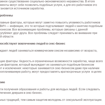
ажное существование социально-экономического неравенства. В итоге
лиенты могут себе позволить подобные услуги, а для его работников это
тановится источником заработка.
роблемы
лавные факторы, которые могут заметно повысить уязвимость работников
 ВИЧ — инфекции, это те которые подталкивают людей к занятию подобным
изнесом. Все возникающие проблемы, которые связаны с данной
сугубляют друг друга. Все проблемы следует принимать во внимание при
й области.
пособствуют вовлечению людей в секс-бизнес
ждают людей заниматься коммерческим сексом независимо от возраста,
щие факторы: бедность и ограниченные возможности заработка, чаще всего
вым фактором, который вынуждает их заниматься подобным бизнесом
т и исключения: некоторые занимаются секс-бизнесом даже при наличии
ооплачиваемую работу, могут предоставлять краткосрочные услуги в целях
трию
и получения образования и работы для молодых людей. Если следовать
лечение девушек в секс-бизнес.
ьных традиций, тем самым защитив молодежь от сексуальной эксплуатации.