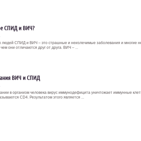
ое СПИД и ВИЧ?
4
х людей СПИД и ВИЧ – это страшные и неизлечимые заболевания и многие н
чем они отличаются друг от друга. ВИЧ – ...
ания ВИЧ и СПИД
4
ании в организм человека вирус иммунодефицита уничтожает иммунные клет
зываются CD4. Результатом этого является ...