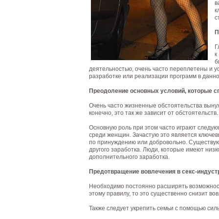
в
к
с
П
Г
к
б
деятельностью, очень часто переплетены и у
разработке или реализации программ в данно
Преодоление основных условий, которые с
Очень часто жизненные обстоятельства выну
конечно, это так же зависит от обстоятельств.
Основную роль при этом часто играют следую
среди женщин. Зачастую это является ключе
по принуждению или добровольно. Существую
другого заработка. Люди, которые имеют низк
дополнительного заработка.
Предотвращение вовлечения в секс-индус
Необходимо постоянно расширять возможност
этому правилу, то это существенно снизит вов
Также следует укрепить семьи с помощью сил