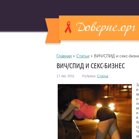
Главная
Статьи
ВИЧ/СПИД и секс-бизн
ВИЧ/СПИД И СЕКС-БИЗНЕС
17 Авг 2011
Рубрика:
Статьи
З
и
м
о
п
м
и
в
б
с
Ч
а