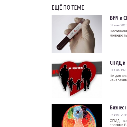
ЕЩЁ ПО ТЕМЕ
ВИЧ и С
07 мая 201
Несомненн
молодость,
СПИД и 
01 Янв 197
Ни для ко
неизлечим
Бизнес 
07 Июн 201
СПИД – ко
словами В