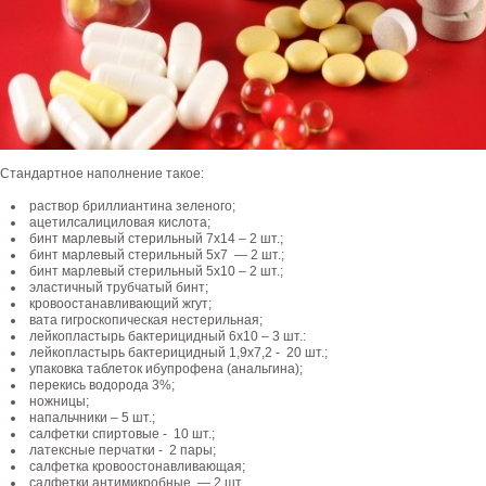
Стандартное наполнение такое:
раствор бриллиантина зеленого;
ацетилсалициловая кислота;
бинт марлевый стерильный 7х14 – 2 шт.;
бинт марлевый стерильный 5х7 — 2 шт.;
бинт марлевый стерильный 5х10 – 2 шт.;
эластичный трубчатый бинт;
кровоостанавливающий жгут;
вата гигроскопическая нестерильная;
лейкопластырь бактерицидный 6х10 – 3 шт.:
лейкопластырь бактерицидный 1,9х7,2 - 20 шт.;
упаковка таблеток ибупрофена (анальгина);
перекись водорода 3%;
ножницы;
напальчники – 5 шт.;
салфетки спиртовые - 10 шт.;
латексные перчатки - 2 пары;
салфетка кровоостонавливающая;
салфетки антимикробные — 2 шт.