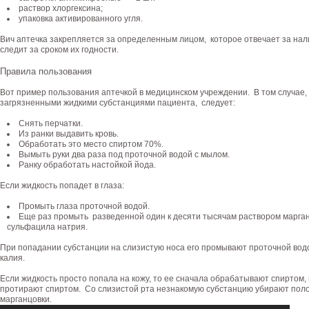
раствор хлоргексина;
упаковка активированного угля.
Вич аптечка закрепляется за определенным лицом, которое отвечает за нали
следит за сроком их годности.
Правила пользования
Вот пример пользования аптечкой в медицинском учреждении. В том случае,
загрязненными жидкими субстанциями пациента, следует:
Снять перчатки.
Из ранки выдавить кровь.
Обработать это место спиртом 70%.
Вымыть руки два раза под проточной водой с мылом.
Ранку обработать настойкой йода.
Если жидкость попадет в глаза:
Промыть глаза проточной водой.
Еще раз промыть разведенной один к десяти тысячам раствором марг
сульфацила натрия.
При попадании субстанции на слизистую носа его промывают проточной вод
калия.
Если жидкость просто попала на кожу, то ее сначала обрабатывают спиртом
протирают спиртом. Со слизистой рта незнакомую субстанцию убирают поло
марганцовки.