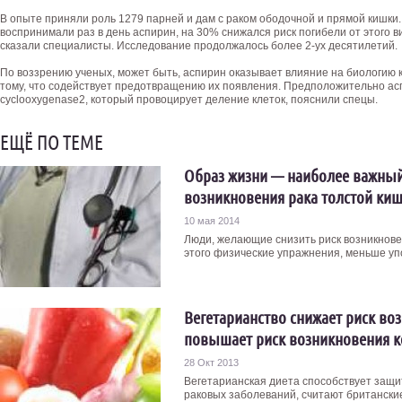
В опыте приняли роль 1279 парней и дам с раком ободочной и прямой кишки. 
воспринимали раз в день аспирин, на 30% снижался риск погибели от этого ви
сказали специалисты. Исследование продолжалось более 2-ух десятилетий.
По воззрению ученых, может быть, аспирин оказывает влияние на биологию 
тому, что содействует предотвращению их появления. Предположительно а
cyclooxygenase2, который провоцирует деление клеток, пояснили спецы.
ЕЩЁ ПО ТЕМЕ
Образ жизни — наиболее важный
возникновения рака толстой ки
10 мая 2014
Люди, желающие снизить риск возникновен
этого физические упражнения, меньше упо
Вегетарианство снижает риск во
повышает риск возникновения к
28 Окт 2013
Вегетарианская диета способствует защи
раковых заболеваний, считают британские 