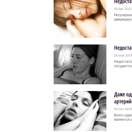
Недоста
09 Авг 2013
Регулярно
американс
Недоста
24 мая 201
Недостато
сосудистых
Даже од
артерий
04 Окт 2013
Всего оди
является 