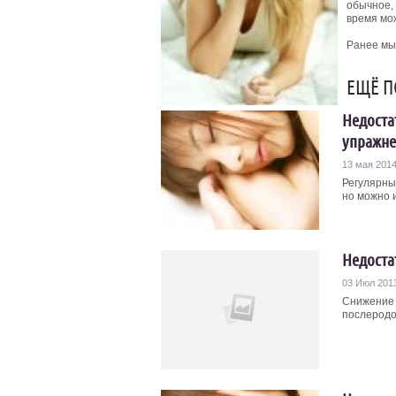
обычное, 
время мо
Ранее мы
ЕЩЁ П
Недоста
упражн
13 мая 201
Регулярны
но можно и
Недоста
03 Июл 201
Снижение 
послеродов