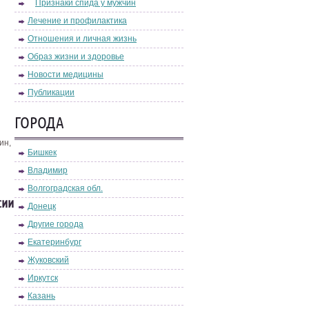
Признаки спида у мужчин
Лечение и профилактика
Отношения и личная жизнь
Образ жизни и здоровье
Новости медицины
Публикации
ГОРОДА
ин,
Бишкек
Владимир
Волгоградская обл.
сии
Донецк
Другие города
Екатеринбург
Жуковский
Иркутск
Казань