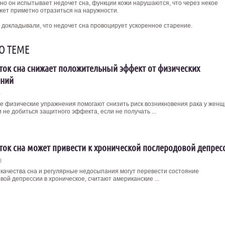
но он испытывает недочет сна, функции кожи нарушаются, что через некое
жет приметно отразиться на наружности.
 докладывали, что недочет сна провоцирует ускоренное старение.
О ТЕМЕ
ток сна снижает положительный эффект от физических
ений
4
е физические упражнения помогают снизить риск возникновения рака у женщ
 не добиться защитного эффекта, если не получать ...
ток сна может привести к хронической послеродовой депрес
3
качества сна и регулярные недосыпания могут перевести состояние
ой депрессии в хроническое, считают американские ...