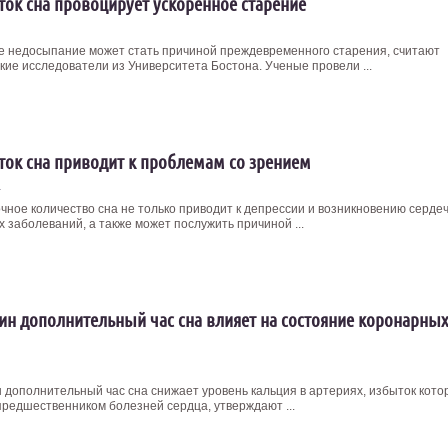
ток сна провоцирует ускоренное старение
е недосыпание может стать причиной преждевременного старения, считают
кие исследователи из Университета Бостона. Ученые провели ...
ток сна приводит к проблемам со зрением
4
чное количество сна не только приводит к депрессии и возникновению серде
 заболеваний, а также может послужить причиной ...
ин дополнительный час сна влияет на состояние коронарных
н дополнительный час сна снижает уровень кальция в артериях, избыток кото
предшественником болезней сердца, утверждают ...