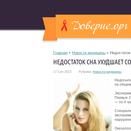
Главная
Новости медицины
Недостаток
НЕДОСТАТОК СНА УХУДШАЕТ С
17 Сен 2013
Рубрика:
Новости медицины
Недосыпа
на общем
Экспериме
Первые 2 
— по 4 ча
Специали
эксперим
нарушени
Оказалось