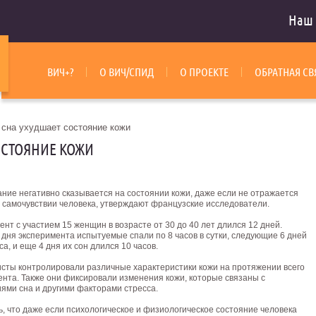
Наш 
ВИЧ+?
О ВИЧ/СПИД
О ПРОЕКТЕ
ОБРАТНАЯ СВ
 сна ухудшает состояние кожи
ОСТОЯНИЕ КОЖИ
ние негативно сказывается на состоянии кожи, даже если не отражается
 самочувствии человека, утверждают французские исследователи.
нт с участием 15 женщин в возрасте от 30 до 40 лет длился 12 дней.
дня эксперимента испытуемые спали по 8 часов в сутки, следующие 6 дней
са, и еще 4 дня их сон длился 10 часов.
сты контролировали различные характеристики кожи на протяжении всего
ента.
Также они фиксировали изменения кожи, которые связаны с
ями сна и другими факторами стресса.
, что даже если психологическое и физиологическое состояние человека