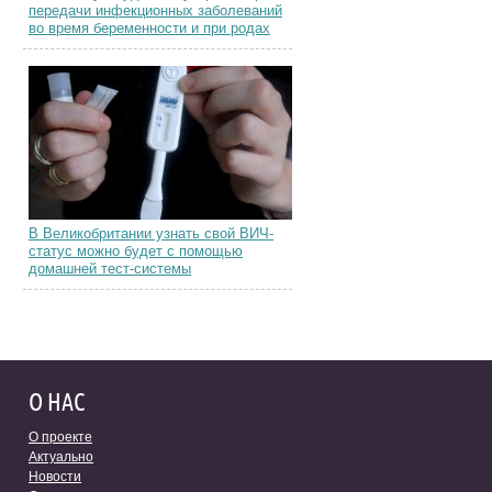
передачи инфекционных заболеваний
во время беременности и при родах
В Великобритании узнать свой ВИЧ-
статус можно будет с помощью
домашней тест-системы
О НАС
О проекте
Актуально
Новости