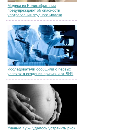
Медики из Великобритании
предупреждают об опасности
употребления грудного молока
Исследователи сообщили о первых
успехах в создании прививки от ВИЧ
Ученым Кубы удалось устранить риск