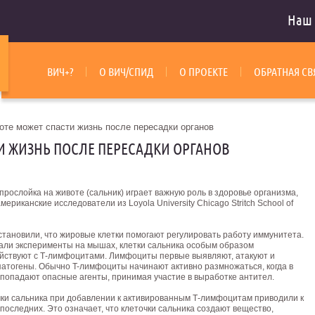
Наш 
ВИЧ+?
О ВИЧ/СПИД
О ПРОЕКТЕ
ОБРАТНАЯ СВ
оте может спасти жизнь после пересадки органов
И ЖИЗНЬ ПОСЛЕ ПЕРЕСАДКИ ОРГАНОВ
рослойка на животе (сальник) играет важную роль в здоровье организма,
мериканские исследователи из Loyola University Chicago Stritch School of
становили, что жировые клетки помогают регулировать работу иммунитета.
зали эксперименты на мышах, клетки сальника особым образом
йствуют с Т-лимфоцитами. Лимфоциты первые выявляют, атакуют и
патогены.
Обычно T-лимфоциты начинают активно размножаться, когда в
 попадают опасные агенты, принимая участие в выработке антител.
чки сальника при добавлении к активированным Т-лимфоцитам приводили к
последних. Это означает, что клеточки сальника создают вещество,