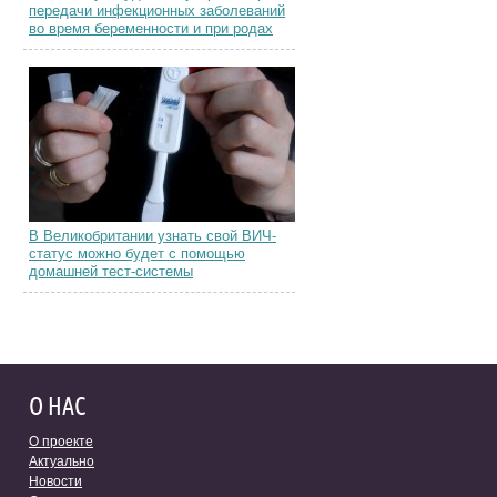
передачи инфекционных заболеваний
во время беременности и при родах
В Великобритании узнать свой ВИЧ-
статус можно будет с помощью
домашней тест-системы
О НАС
О проекте
Актуально
Новости