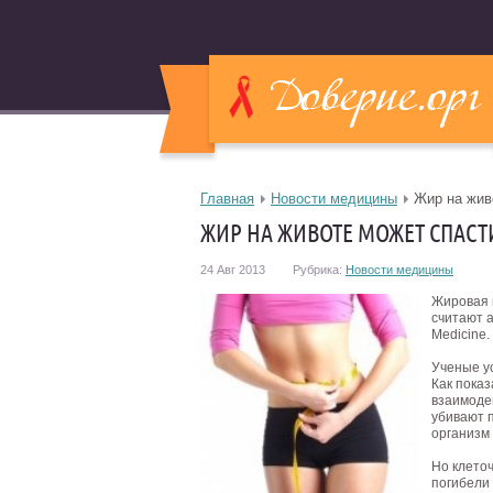
Главная
Новости медицины
Жир на жив
ЖИР НА ЖИВОТЕ МОЖЕТ СПАСТ
24 Авг 2013
Рубрика:
Новости медицины
Жировая п
считают а
Medicine.
Ученые у
Как пока
взаимоде
убивают 
организм
Но клето
погибели 