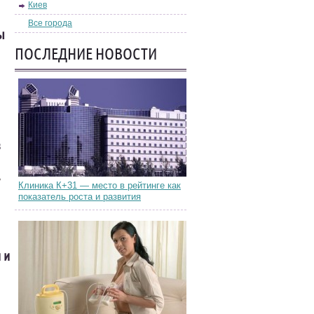
Киев
Все города
ы
ПОСЛЕДНИЕ НОВОСТИ
в
ь
Клиника К+31 — место в рейтинге как
показатель роста и развития
 и