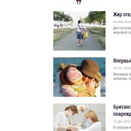
Жир отк
06 Фев 201
Достаточн
жировой п
Впервые
20 Окт 2013
Впервые в
ребенка, 
Британс
поврежд
10 Дек 2013
В скором 