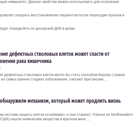
щее иммунитет. Данное свойство можно использовать для получения
озволит ускорить восстановление пациентов после пересадки органов и
будут определять по донорской ДНК в крови.
ние дефектных стволовых клеток может спасти от
овения рака кишечника
3
е дефектных стволовых клеток могло бы стать способом борьбы с раком
 на самых ранних стадиях заболевания, считают британские ...
обнаружили механизм, который может продлить жизнь
ом система защиты клеток ослабевает, и они стареют. Ученые из Northwestern
 (США) нашли химические вещества в красном вине, ...