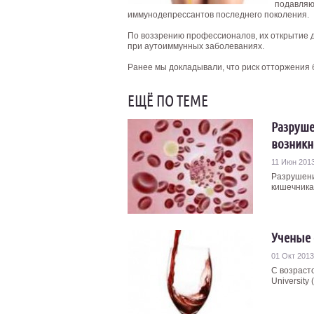
подавляю
иммунодепрессантов последнего поколения.
По воззрению профессионалов, их открытие д
при аутоиммунных заболеваниях.
Ранее мы докладывали, что риск отторжения 
ЕЩЁ ПО ТЕМЕ
Разруше
возникн
11 Июн 201
Разрушени
кишечника
Ученые 
01 Окт 2013
С возраст
University