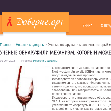
ВИЧ+?
О ВИЧ
Главная
Новости медицины
Ученые обнаружили механизм, который 
УЧЕНЫЕ ОБНАРУЖИЛИ МЕХАНИЗМ, КОТОРЫЙ МОЖЕ
01 Окт 2013
Рубрика:
Новости медицины
С возрастом система защиты клеток осла
Northwestern University (США) нашли хим
могут замедлить этот процесс.
Исследователи провели эксперимент и н
в красном вине, оказывает благоприятны
сумели пояснить, что происходит во вр
заболеваний, при которых клетки и белк
повреждения клеток.
Исследователи открыли новые образован
SIRT1, на который влияет резвеатрол. Э
увеличения температуры (HSF1). HSF1, в
покоробленных клеточках, которые увел