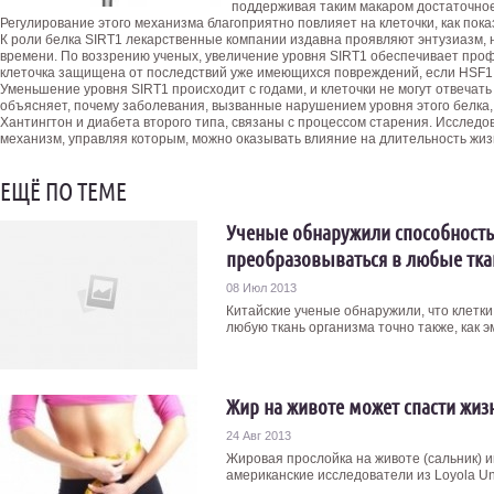
поддерживая таким макаром достаточное 
Регулирование этого механизма благоприятно повлияет на клеточки, как пок
К роли белка SIRT1 лекарственные компании издавна проявляют энтузиазм, н
времени. По воззрению ученых, увеличение уровня SIRT1 обеспечивает проф
клеточка защищена от последствий уже имеющихся повреждений, если HSF1 
Уменьшение уровня SIRT1 происходит с годами, и клеточки не могут отвечать
объясняет, почему заболевания, вызванные нарушением уровня этого белка, 
Хантингтон и диабета второго типа, связаны с процессом старения. Исслед
механизм, управляя которым, можно оказывать влияние на длительность жиз
ЕЩЁ ПО ТЕМЕ
Ученые обнаружили способность
преобразовываться в любые тка
08 Июл 2013
Китайские ученые обнаружили, что клетк
любую ткань организма точно также, как 
Жир на животе может спасти жиз
24 Авг 2013
Жировая прослойка на животе (сальник) и
американские исследователи из Loyola Univ