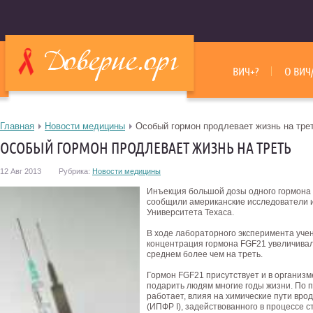
ВИЧ+?
О ВИЧ
Главная
Новости медицины
Особый гормон продлевает жизнь на тре
ОСОБЫЙ ГОРМОН ПРОДЛЕВАЕТ ЖИЗНЬ НА ТРЕТЬ
12 Авг 2013
Рубрика:
Новости медицины
Инъекция большой дозы одного гормона 
сообщили американские исследователи и
Университета Техаса.
В ходе лабораторного эксперимента уче
концентрация гормона FGF21 увеличива
среднем более чем на треть.
Гормон FGF21 присутствует и в организм
подарить людям многие годы жизни.
По п
работает, влияя на химические пути вро
(ИПФР I), задействованного в процессе с