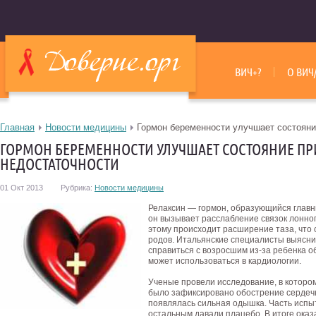
ВИЧ+?
О ВИЧ
Главная
Новости медицины
Гормон беременности улучшает состояни
ГОРМОН БЕРЕМЕННОСТИ УЛУЧШАЕТ СОСТОЯНИЕ ПР
НЕДОСТАТОЧНОСТИ
01 Окт 2013
Рубрика:
Новости медицины
Релаксин — гормон, образующийся главн
он вызывает расслабление связок лонног
этому происходит расширение таза, что
родов. Итальянские специалисты выяснил
справиться с возросшим из-за ребенка 
может использоваться в кардиологии.
Ученые провели исследование, в котором
было зафиксировано обострение сердечн
появлялась сильная одышка. Часть испы
остальным давали плацебо. В итоге оказа