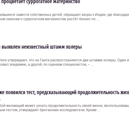
 процветает суррогатное материнство
4
аявшиеся завести собственных детей, обращают взоры к Индии, где благодар
ым законам о суррогатном материнстве растёт бизнес по ...
и выявлен неизвестный штамм холеры
оги утверждают, что на Гаити распространяются два штамма холеры. Один и
звал эпидемию, а другой, по оценкам специалистов, – ...
же появился тест, предсказывающий продолжительность жиз
4
бой желающий может узнать продолжительность своей жизни, воспользовав
ым тестом, утверждают британские исследователи. Кроме ...