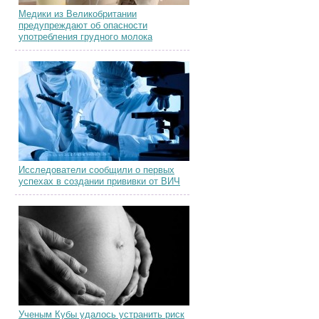
Медики из Великобритании
предупреждают об опасности
употребления грудного молока
Исследователи сообщили о первых
успехах в создании прививки от ВИЧ
Ученым Кубы удалось устранить риск