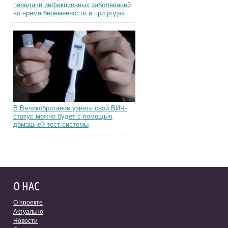
передачи инфекционных заболеваний
во время беременности и при родах
В Великобритании узнать свой ВИЧ-
статус можно будет с помощью
домашней тест-системы
О НАС
О проекте
Актуально
Новости