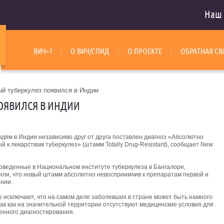
Наш 
ВИЧ+?
О ВИЧ/СПИД
О ПРОЕКТЕ
ОБРАТНАЯ СВ
й туберкулез появился в Индии
ОЯВИЛСЯ В ИНДИИ
юдям в Индии независимо друг от друга поставлен диагноз «Абсолютно
й к лекарствам туберкулез» (штамм Totally Drug-Resistant), сообщает New
роведенные в Национальном институте туберкулеза в Бангалоре,
или, что новый штамм абсолютно невосприимчив к препаратам первой и
инии.
е исключают, что на самом деле заболевших в стране может быть намного
ак как на значительной территории отсутствуют медицинские условия для
енного диагностирования.