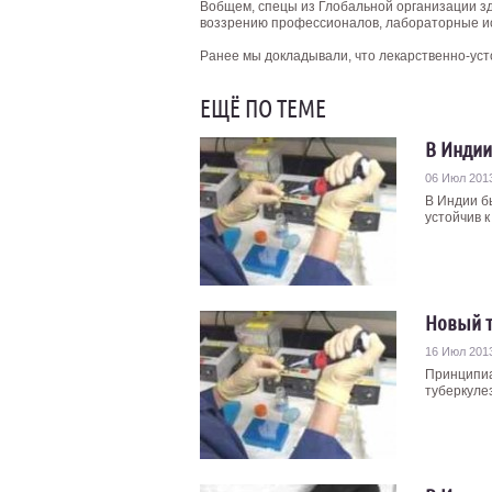
Вобщем, спецы из Глобальной организации зд
воззрению профессионалов, лабораторные и
Ранее мы докладывали, что лекарственно-уст
ЕЩЁ ПО ТЕМЕ
В Индии
06 Июл 201
В Индии б
устойчив 
Новый т
16 Июл 201
Принципиа
туберкуле