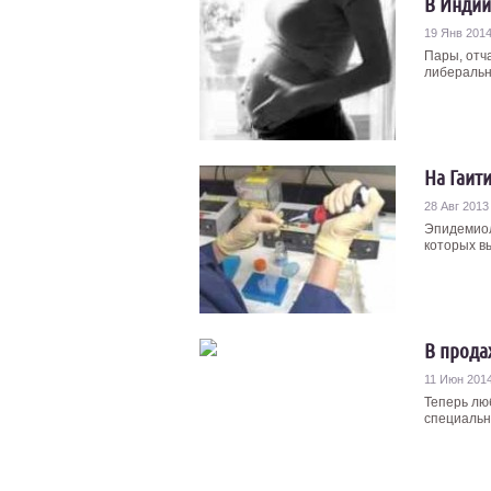
В Индии
19 Янв 201
Пары, отч
либеральн
На Гаит
28 Авг 2013
Эпидемиол
которых вы
В прода
11 Июн 201
Теперь лю
специальн