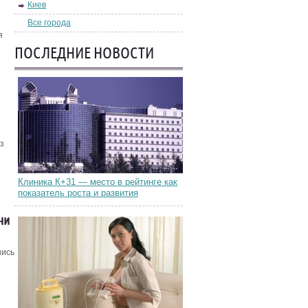
Киев
Все города
я
ПОСЛЕДНИЕ НОВОСТИ
з
Клиника К+31 — место в рейтинге как
показатель роста и развития
ни
шись