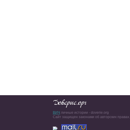
ВИЧ
личные истории - doverie.org
Сайт защищен законами об авторских правах.