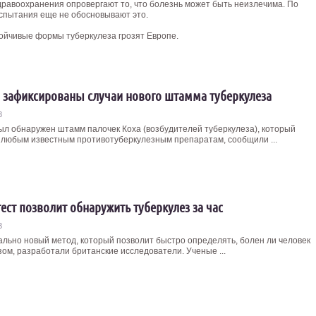
равоохранения опровергают то, что болезнь может быть неизлечима. По
спытания еще не обосновывают это.
ойчивые формы туберкулеза грозят Европе.
 зафиксированы случаи нового штамма туберкулеза
3
ыл обнаружен штамм палочек Коха (возбудителей туберкулеза), который
к любым известным противотуберкулезным препаратам, сообщили ...
ест позволит обнаружить туберкулез за час
3
льно новый метод, который позволит быстро определять, болен ли человек
зом, разработали британские исследователи. Ученые ...