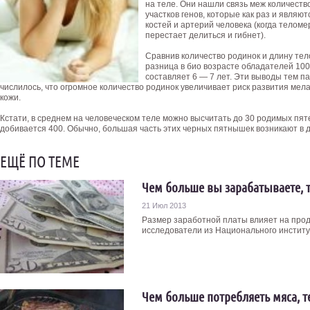
на теле. Они нашли связь меж количест
участков генов, которые как раз и являю
костей и артерий человека (когда телом
перестает делиться и гибнет).
Сравнив количество родинок и длину тел
разница в био возрасте обладателей 100 р
составляет 6 — 7 лет. Эти выводы тем па
числилось, что огромное количество родинок увеличивает риск развития ме
кожи.
Кстати, в среднем на человеческом теле можно высчитать до 30 родимых пяте
добивается 400. Обычно, большая часть этих черных пятнышек возникают в де
ЕЩЁ ПО ТЕМЕ
Чем больше вы зарабатываете, 
21 Июл 2013
Размер заработной платы влияет на прод
исследователи из Национального институт
Чем больше потребляеть мяса, 