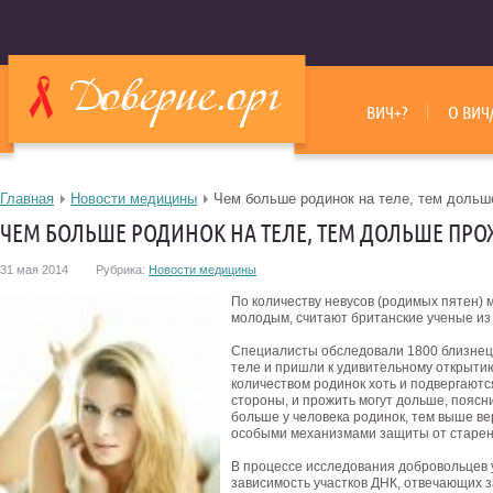
ВИЧ+?
О ВИЧ
Главная
Новости медицины
Чем больше родинок на теле, тем доль
ЧЕМ БОЛЬШЕ РОДИНОК НА ТЕЛЕ, ТЕМ ДОЛЬШЕ ПР
31 мая 2014
Рубрика:
Новости медицины
По количеству невусов (родимых пятен) м
молодым, считают британские ученые из
Специалисты обследовали 1800 близнецов
теле и пришли к удивительному открытию
количеством родинок хоть и подвергаются
стороны, и прожить могут дольше, поясн
больше у человека родинок, тем выше ве
особыми механизмами защиты от старен
В процессе исследования добровольцев
зависимость участков ДНК, отвечающих з