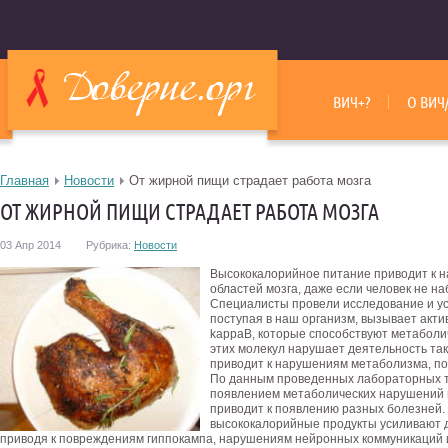
ВИЧ+?
О ВИЧ
Главная
Новости
От жирной пищи страдает работа мозга
ОТ ЖИРНОЙ ПИЩИ СТРАДАЕТ РАБОТА МОЗГА
03 Апр 2014
Рубрика:
Новости
Высококалорийное питание приводит к 
областей мозга, даже если человек не н
Специалисты провели исследование и ус
поступая в наш организм, вызывает акти
kappaB, которые способствуют метаболи
этих молекул нарушает деятельность таки
приводит к нарушениям метаболизма, по
По данным проведенных лабораторных т
появлением метаболических нарушений в 
приводит к появлению разных болезней. 
высококалорийные продукты усиливают д
приводя к повреждениям гиппокампа, нарушениям нейронных коммуникаций 