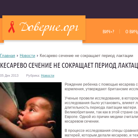
ВИЧ+?
О ВИЧ
Главная
Новости
Кесарево сечение не сокращает период лактации
КЕСАРЕВО СЕЧЕНИЕ НЕ СОКРАЩАЕТ ПЕРИОД ЛАКТА
05 Дек 2013
Рубрика:
Новости
Рождение ребенка с помощью кесарева с
кормления, утверждают британские иссл
Ученые провели исследование, в которо
исследования было установить, влияет 
длительность периода лактации матери.
Великобритании, так как в этой стране с
Европе.
Одной из причин медики считали
кесаревом сечении.
В процессе исследования спецы сравнил
матерей, которым делали кесарево, и те