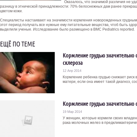
Оказалось, что значимой различия не уд
разницу в этнической принадлежности: 70% белоснежных дам ранее прекращ
цветом кожи.
Специалисты настаивают на значимости кормления новорожденных грудным 
этот период получать все нужные ему питательные вещества, чтоб быть здо
выделили ученые. Исследование было размещено в BMC Pediatrics reported.
ЕЩЁ ПО ТЕМЕ
Кормление грудью значительно с
склероза
12 Апр 2014
Кормление ребенка грудью снижает риск 
матери, если она имеет такой диагноз, со
Кормление грудью значительно с
19 Мар 2014
У женщин, которые кормили своих младен
рака молочных желез в предклимактерическ