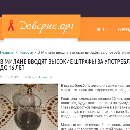
ВИЧ+?
О ВИЧ
Главная
Новости
В Милане вводят высокие штрафы за употребление 
В МИЛАНЕ ВВОДЯТ ВЫСОКИЕ ШТРАФЫ ЗА УПОТРЕБ
ДО 16 ЛЕТ
25 Ноя 2013
Рубрика:
Новости
В целях борьбы с алкоголизмом в италь
спиртных напитков подросткам, сообщае
Родители подростков младше 16 лет, по
напитков, будут оштрафованы на сумму д
треть подростков города уже в 11-летнем
стране, где в течение многих лет вино б
введении штрафов привела местное насе
Местные власти очень обеспокоены уве
детьми и подростками. По этой причине 