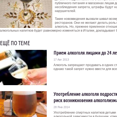
публичного питания и магазинах лицам д
несоблюдения запрета, штрафы будут на
нарушителей.
Такие нововведения вызвали шквал возм
ресторанов. Они не желают делать роль
алкоголь. Но, прежнее приклнное отноше
алкогольных напитков будет равномерно изменяться в Италии, докладывает 
ЕЩЁ ПО ТЕМЕ
Прием алкоголя лицами до 24 ле
17 Авг 2013
Алкоголь запрещают продавать в одних стр
однако такой запрет нужно ввести для всех
Употребление алкоголя подростк
риск возникновения алкоголизм
28 Янв 2014
Употребление спиртных напитков детьми в
алкогольной зависимости в будущем, утве