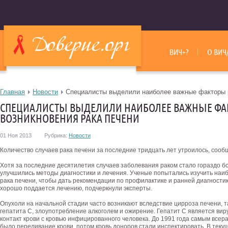
ВИЧ+?
О ВИЧ
Главная
Новости
Специалисты выделили наиболее важные факторы р
СПЕЦИАЛИСТЫ ВЫДЕЛИЛИ НАИБОЛЕЕ ВАЖНЫЕ ФА
ВОЗНИКНОВЕНИЯ РАКА ПЕЧЕНИ
01 Ноя 2013
Рубрика:
Новости
Количество случаев рака печени за последние тридцать лет утроилось, соо
Хотя за последние десятилетия случаев заболевания раком стало гораздо бо
улучшились методы диагностики и лечения. Ученые попытались изучить наи
рака печени, чтобы дать рекомендации по профилактике и ранней диагности
хорошо поддается лечению, подчеркнули эксперты.
Опухоли на начальной стадии часто возникают вследствие цирроза печени, 
гепатита С, злоупотребление алкоголем и ожирение. Гепатит С является вир
контакт крови с кровью инфицированного человека. До 1991 года самым все
было переливание крови, потом кровь доноров стали инспектировать. В теку