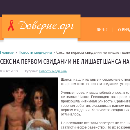
ВИЧ+?
О ВИЧ
Главная
Новости медицины
Секс на первом свидании не лишает шан
СЕКС НА ПЕРВОМ СВИДАНИИ НЕ ЛИШАЕТ ШАНСА Н
08 Окт 2013
Рубрика:
Новости медицины
Шансы на длительные и серьезные отноше
с парнем секс на первом свидании, утве
Ученые провели масштабный опрос, в ко
жителями Чикаго. Респондентов опросили
произошла интимная близость. Сравнител
торопил события, оказались в равном по
первом свидании.
Количество создавших 
отличалось.
Но психологи все таки советуют не спеши
статистическое равенство. По их воззре