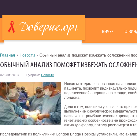
ВИЧ+?
О ВИЧ
Главная
Новости
Обычный анализ поможет избежать осложнений пос
ОБЫЧНЫЙ АНАЛИЗ ПОМОЖЕТ ИЗБЕЖАТЬ ОСЛОЖНЕ
02 Окт 2013
Рубрика:
Новости
Новая методика, основанная на анализе
пациента, позволит индивидуально подб
перенесенной операции на сердце, сооб
Лондона.
Дело в том, пояснили ученые, что при н
выполнение хирургических вмешательств
назначают тромболитические препараты
генетических особенностей не происход
активную форму, потому риск смерти в те
Исследователи из поликлиники London Bridge Hospital установили, что анали