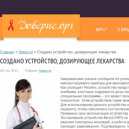
ВИЧ+?
О ВИЧ
Главная
Новости
Создано устройство, дозирующее лекарства
СОЗДАНО УСТРОЙСТВО, ДОЗИРУЮЩЕЕ ЛЕКАРСТВА
28 Сен 2013
Рубрика:
Новости
Американские ученые сообщили об усп
имплантируемого прибора для многократ
Как сообщает Reuters, устройство предс
ячейками, в которых содержатся дозы ле
специальная программа – это может прои
показателя. Этим устройством также мож
Для использования данного устройства 
пациенту, чтобы обеспечить поступлени
Примерно срок эксплуатации устройства 
Тестирование устройства MicroCHIPS на 
ужаснее повторных инъекций, а работа 
проходит равномернее. Подтверждено, ч