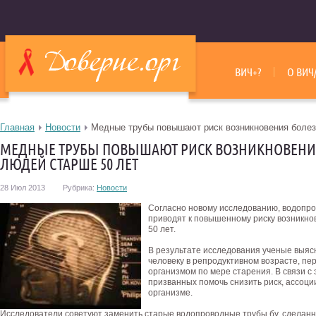
ВИЧ+?
О ВИЧ
Главная
Новости
Медные трубы повышают риск возникновения болез
МЕДНЫЕ ТРУБЫ ПОВЫШАЮТ РИСК ВОЗНИКНОВЕНИЯ
ЛЮДЕЙ СТАРШЕ 50 ЛЕТ
28 Июл 2013
Рубрика:
Новости
Согласно новому исследованию, водопро
приводят к повышенному риску возникно
50 лет.
В результате исследования ученые выясн
человеку в репродуктивном возрасте, п
организмом по мере старения. В связи с
призванных помочь снизить риск, ассоц
организме.
Исследователи советуют заменить старые водопроводные трубы бу, сделанны