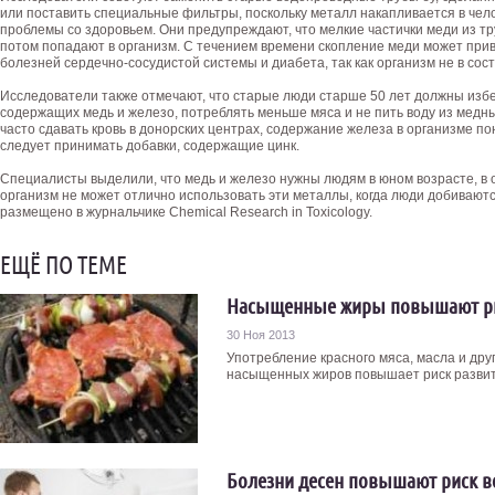
или поставить специальные фильтры, поскольку металл накапливается в чел
проблемы со здоровьем. Они предупреждают, что мелкие частички меди из т
потом попадают в организм. С течением времени скопление меди может прив
болезней сердечно-сосудистой системы и диабета, так как организм не в со
Исследователи также отмечают, что старые люди старше 50 лет должны избе
содержащих медь и железо, потреблять меньше мяса и не пить воду из медны
часто сдавать кровь в донорских центрах, содержание железа в организме п
следует принимать добавки, содержащие цинк.
Специалисты выделили, что медь и железо нужны людям в юном возрасте, в 
организм не может отлично использовать эти металлы, когда люди добивают
размещено в журнальчике Chemical Research in Toxicology.
ЕЩЁ ПО ТЕМЕ
Насыщенные жиры повышают ри
30 Ноя 2013
Употребление красного мяса, масла и дру
насыщенных жиров повышает риск развити
Болезни десен повышают риск в