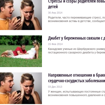
Стрессы и ссоры родителей пов
детей
30 Апр 2014
Родители, часто переживающие стресс, п
возникновения астмы в детстве, сообщает
Диабет у беременных связали с
15 Фев 2014
Канадские ученые из Шербрукского униве
гестационного сахарного диабета у берем
Напряженные отношения в брак
сердечно-сосудистых заболеван
03 Дек 2013
У женщин, испытывающих постоянные стр
возникновения повышенного давления и с