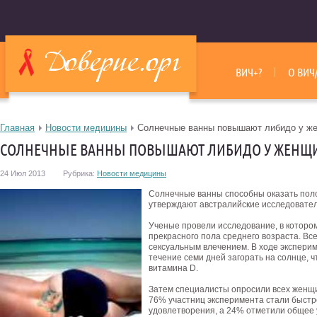
ВИЧ+?
О ВИЧ
Главная
Новости медицины
Солнечные ванны повышают либидо у ж
СОЛНЕЧНЫЕ ВАННЫ ПОВЫШАЮТ ЛИБИДО У ЖЕНЩ
24 Июл 2013
Рубрика:
Новости медицины
Солнечные ванны способны оказать пол
утверждают австралийские исследовател
Ученые провели исследование, в которо
прекрасного пола среднего возраста. В
сексуальным влечением. В ходе экспери
течение семи дней загорать на солнце, ч
витамина D.
Затем специалисты опросили всех женщин
76% участниц эксперимента стали быстре
удовлетворения, а 24% отметили общее 