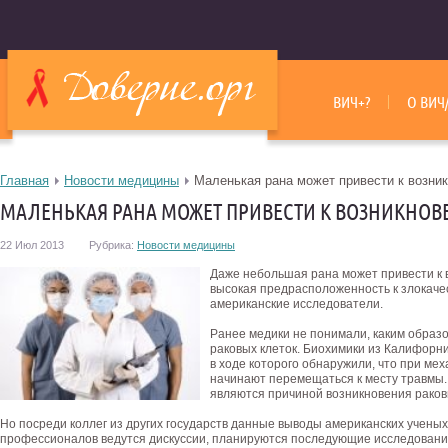
ВИЧ+?
О ВИЧ
Главная
Новости медицины
Маленькая рана может привести к возни
МАЛЕНЬКАЯ РАНА МОЖЕТ ПРИВЕСТИ К ВОЗНИКНОВ
22 Июл 2013
Рубрика:
Новости медицины
Даже небольшая рана может привести к в
высокая предрасположенность к злокач
американские исследователи.
Ранее медики не понимали, каким образ
раковых клеток. Биохимики из Калифорни
в ходе которого обнаружили, что при ме
начинают перемещаться к месту травмы.
являются причиной возникновения раков
Но посреди коллег из других государств данные выводы американских учены
профессионалов ведутся дискуссии, планируются последующие исследовани