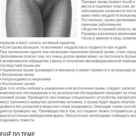
Паховая грыжа бывает косой и 
места и подлежат пластике, во
заболевание начинается постеп
каких-либо неудобств больному
Постепенно, грыжа увеличивае
признаки заболевания:
• Вздутие в паховой области, 
Размеры различные маленькие
• Боль и жжение в паху, появл
нагрузки и могут носить затяжной характер.
• Если грыжа большая, то возникают неудобства и трудности при ходьбе.
При проявлении одного или нескольких признаков паховой грыжи, стоит сразу
Заболевание опасно тем, что очень долгое время может не беспокоить больн
Своевременное обращение к врачу и получение квалифицированной помощи 
последствий грыжи как:
• Ущемление грыжи (развивается внезапно и может привести к летальному ис
• Воспаление яичка
• Непроходимость кишечника
• Воспаление грыжи.
Для того чтобы избежать ущемления или воспаления грыжи, следует записать
комплексное обследование и по результатам обследования направит на оп
паховой грыжи. Проводится при помощи специального устройства лапароскоп
могут проникнуть вовнутрь организма человека, и грыжа будет видна изнутри
дефекта без разрезов и вскрытия слоев эпидермиса. Операция таким способ
длится примерно час. Преимущество в том, что пациент может отправиться до
круглосуточным наблюдением врача. Обязательно необходимо соблюдать все
поднимать тяжести.
ЕЩЁ ПО ТЕМЕ