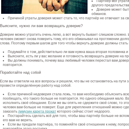
Партнёр мог утрати
другого предательства
Доверие может быт
обманов.
Причиной утраты доверия может стать то, что партнёр не отвечает за св
Выясните, нужно ли вам возвращать доверие?
Доверие можно утратить очень легко, а вот вернуть бывает слишком сложно. 
человек сможет снова поверить тому, кто его обманывал на протяжении долго
слова. Поэтому первым шагом для того чтобы вернуть доверие должны стать
Подумайте о том, действительно ли вам нужна ваша вторая половинка и
Выясните, есть ли у вас желание и готовность возвращать доверие на п
Вы должны понимать, почему ваш любимый человек перестал вам доверя
повторится.
Поработайте над собой
Если вы ответили на все вопросы и решили, что вы не остановитесь на пути 
провести определённую работу над собой.
Если причиной недоверия стала ложь, то вам необходимо объяснить всю 
пообещать, что такого больше не повторится. Но одного обещания мало. В
исполнить своё обещание. Если же вы опять не сдержите своё слово, то эт
человек вам больше не поверит. Еще для укрепления отношений можно сде
заказать
лимузин карета прокат
которого сейчас стоит недорого.
Постарайтесь сделать всё для того, чтобы ваш партнёр больше не вспо
его вам не верить.
Если вы предали партнёра, то поменяйте своё отношение к нему, попро
повторяйте этого поступка.