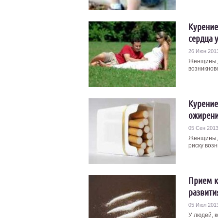
Курение
сердца 
26 Июн 201
Женщины, 
возникнове
Курение
ожирени
05 Сен 201
Женщины, 
риску возн
Прием к
развити
05 Июл 201
У людей, 