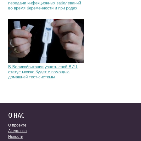
передачи инфекционных заболеваний
во время беременности и при родах
В Великобритании узнать свой ВИЧ-
статус можно будет с помощью
домашней тест-системы
О НАС
О проекте
Актуально
Новости