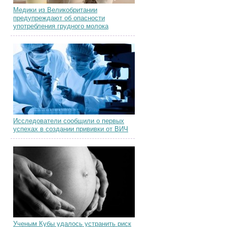
Медики из Великобритании
предупреждают об опасности
употребления грудного молока
Исследователи сообщили о первых
успехах в создании прививки от ВИЧ
Ученым Кубы удалось устранить риск