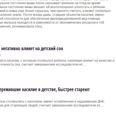
альное состояние мамы плохо оказывает влияние на плод во время
льное состояние мамы мешает ей всеполноценно хлопотать о ребенке.
амой в семье еще более серьезна, чем принято считать, и может глобально
селения земли. Почти всегда дамы, ставшие объектом насилия, имеют
ской способности для обеспечения квалифицированной мед помощи
ье малыша находится в зависимости от экономических ресурсов и той
ружение, резюмировала спец.
 негативно влияет на детский сон
3
акта насилия, с которым столкнулся ребенок, напрямую влияет на качество и
ельность сна, считают американские исследователи из ...
ережившие насилие в детстве, быстрее стареют
орые столкнулись с насилием, имеют ослабленную и надорванную ДНК,
ую для стареющих людей, считают американские исследователи из ...