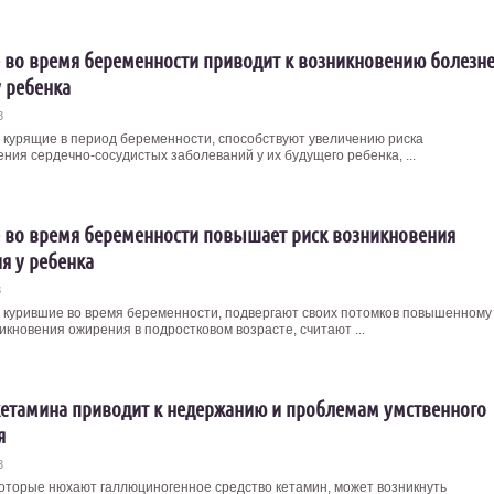
 во время беременности приводит к возникновению болезн
у ребенка
3
курящие в период беременности, способствуют увеличению риска
ния сердечно-сосудистых заболеваний у их будущего ребенка, ...
 во время беременности повышает риск возникновения
я у ребенка
3
курившие во время беременности, подвергают своих потомков повышенному
икновения ожирения в подростковом возрасте, считают ...
етамина приводит к недержанию и проблемам умственного
я
3
которые нюхают галлюциногенное средство кетамин, может возникнуть