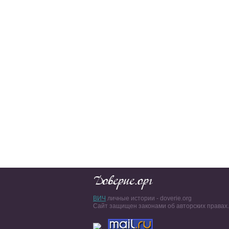
ВИЧ
личные истории - doverie.org
Сайт защищен законами об авторских правах.