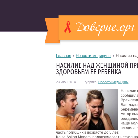
Главная
Новости медицины
Насилие на
НАСИЛИЕ НАД ЖЕНЩИНОЙ ПР
ЗДОРОВЬЕМ ЕЕ РЕБЕНКА
23 Июн 2014
Рубрика:
Новости медицины
Насилие 
сообщила
Врач-педи
Бангладе
беременн
Автор вы
рождались
чаще бол
следила,
часть погибших в возрасте до 5 лет.
Kajsa Аsling Monemi подразумевает несколько