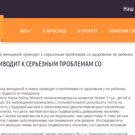
Наш 
ВИЧ+?
О ВИЧ/СПИД
О ПРОЕКТЕ
ОБРАТНАЯ СВ
д женщиной приводит к серьезным проблемам со здоровьем ее ребенка
ИВОДИТ К СЕРЬЕЗНЫМ ПРОБЛЕМАМ СО
над женщиной в семье приводит к проблемам со здоровьем у ее ребенка,
 педиатр из Никарагуа.
атр Kajsa Аsling Monemi проанализировала развитие более 3 тыс. детей в
ше. Ее наблюдения начинались с положительного результата теста на
ость у будущей матери и заканчивались двухлетним возрастом ребенка.
яснила, что дети, матери которых подвергались домашнему насилию,
 с более низким весом и росли медленнее, чем сверстники.
К тому же они
ели такими заболеваниями, как пневмония или диарея. Исследователь
 что малыши, мамы которых подвергались насилию, составляли основную
 вероятных разъяснений такому парадоксу. Во-1-х, благодаря тесноватой