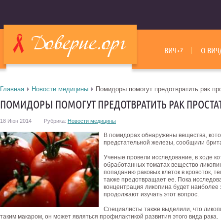
ВИЧ+?
О ВИЧ
Главная
Новости медицины
Помидоры помогут предотвратить рак пр
ПОМИДОРЫ ПОМОГУТ ПРЕДОТВРАТИТЬ РАК ПРОСТА
18 Июн 2014
Рубрика:
Новости медицины
В помидорах обнаружены вещества, кото
предстательной железы, сообщили брит
Ученые провели исследование, в ходе ко
обработанных томатах вещество ликопин
попаданию раковых клеток в кровоток, т
также предотвращает ее. Пока исследов
концентрация ликопина будет наиболее 
продолжают изучать этот вопрос.
Специалисты также выделили, что ликопи
таким макаром, он может являться профилактикой развития этого вида рака.