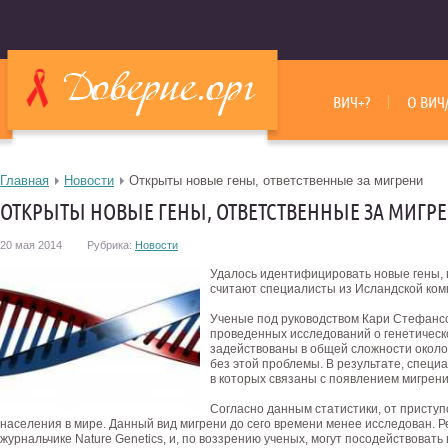
ВИЧ+?
О ВИЧ
Главная
Новости
Открыты новые гены, ответственные за мигрени
ОТКРЫТЫ НОВЫЕ ГЕНЫ, ОТВЕТСТВЕННЫЕ ЗА МИГР
20 мая 2014
Рубрика:
Новости
Удалось идентифицировать новые гены, 
считают специалисты из Исландской ком
Ученые под руководством Кари Стефанс
проведенных исследований о генетическ
задействованы в общей сложности около 
без этой проблемы. В результате, специ
в которых связаны с появлением мигрени
Согласно данным статистики, от приступ
населения в мире. Данный вид мигрени до сего времени менее исследован.
журнальчике Nature Genetics, и, по воззрению ученых, могут посодействоват