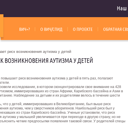
Наш 
ВИЧ+?
О ВИЧ/СПИД
О ПРОЕКТЕ
ОБРАТНАЯ СВ
ет риск возникновения аутизма у детей
 ВОЗНИКНОВЕНИЯ АУТИЗМА У ДЕТЕЙ
повышает риск возникновения аутизма у детей в пять раз, полагают
атели.
ровели исследование, в котором сконцентрировали свое внимание на 428
утизмом, иммигрировавших из стран Африки, Карибского бассейна и Азии в
итанию. Наблюдение за детьми и их родителями велось в течение шести
ь, что у детей, иммигрировавших в Великобританию, был выше риск
ения аутизма, чем у сверстников аборигенов.
Наибольший риск был у
иехавших из стран Карибского бассейна. Ученые установили, что риск
 аутизма у малышей увеличивается при переезде в другую страну, но не
азъяснить четкие предпосылки появления таковой связи. У родителей спецы