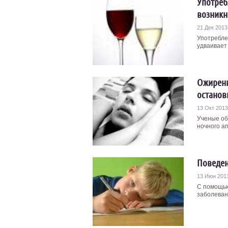
Употреб
возникн
21 Дек 2013
Употребле
удваивает 
Ожирени
останов
13 Окт 2013
Ученые об
ночного ап
Поведен
13 Июн 201
С помощью
заболеван