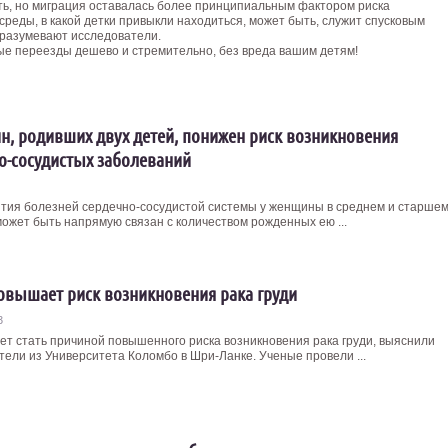
ь, но миграция оставалась более принципиальным фактором риска
реды, в какой детки привыкли находиться, может быть, служит спусковым
разумевают исследователи.
ые переезды дешево и стремительно, без вреда вашим детям!
н, родивших двух детей, понижен риск возникновения
о-сосудистых заболеваний
ития болезней сердечно-сосудистой системы у женщины в среднем и старше
может быть напрямую связан с количеством рожденных ею ...
овышает риск возникновения рака груди
3
ет стать причиной повышенного риска возникновения рака груди, выяснили
тели из Университета Коломбо в Шри-Ланке. Ученые провели ...