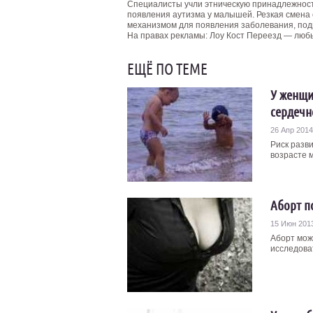
Специалисты учли этническую принадлежност
появления аутизма у малышей. Резкая смена с
механизмом для появления заболевания, под
На правах рекламы: Лоу Кост Переезд — люб
ЕЩЁ ПО ТЕМЕ
У женщи
сердечн
26 Апр 2014
Риск разв
возрасте 
Аборт п
15 Июн 201
Аборт мож
исследова