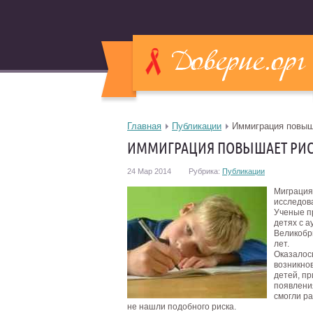
Главная
Публикации
Иммиграция повыша
ИММИГРАЦИЯ ПОВЫШАЕТ РИСК
24 Мар 2014
Рубрика:
Публикации
Миграция 
исследов
Ученые п
детях с а
Великобр
лет.
Оказалос
возникнов
детей, пр
появления
смогли р
не нашли подобного риска.