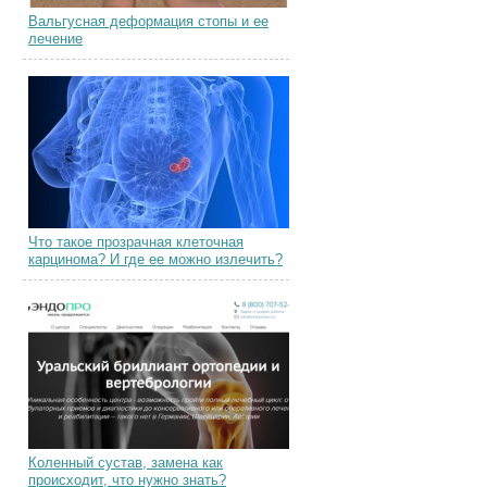
Вальгусная деформация стопы и ее
лечение
Что такое прозрачная клеточная
карцинома? И где ее можно излечить?
Коленный сустав, замена как
происходит, что нужно знать?