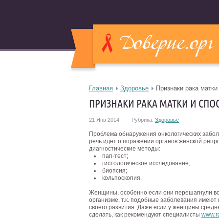
Главная
Здоровье
Признаки рака матки
ПРИЗНАКИ РАКА МАТКИ И СПО
21 Янв 2014
Рубрика:
Здоровье
Проблема обнаружения онкологических забол
речь идет о поражении органов женской реп
диагностические методы:
пап-тест;
гистологическое исследование;
биопсия;
кольпоскопия.
Женщины, особенно если они перешагнули во
организме, т.к. подобные заболевания имеют
своего развития. Даже если у женщины средне
сделать, как рекомендуют специалисты
www.ra