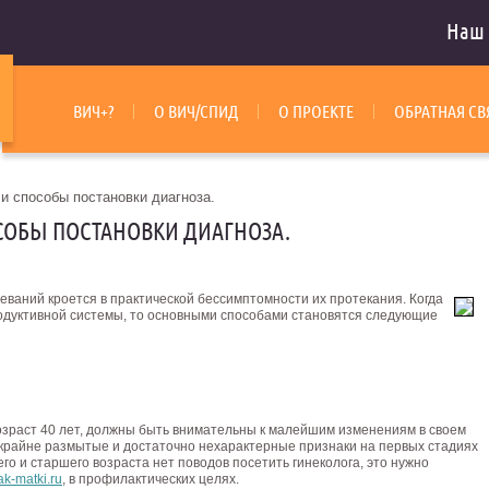
Наш 
ВИЧ+?
О ВИЧ/СПИД
О ПРОЕКТЕ
ОБРАТНАЯ СВ
 и способы постановки диагноза.
СОБЫ ПОСТАНОВКИ ДИАГНОЗА.
еваний кроется в практической бессимптомности их
протекания. Когда
родуктивной системы, то основными способами становятся следующие
зраст 40 лет, должны быть внимательны к малейшим изменениям в своем
 крайне размытые и достаточно нехарактерные признаки на первых стадиях
го и старшего возраста нет поводов посетить гинеколога, это нужно
k-matki.ru
, в профилактических целях.