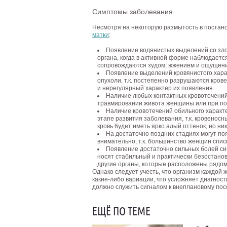
Симптомы заболевания
Несмотря на некоторую размытость в постан
матки
:
Появление водянистых выделений со зло
органа, когда в активной форме наблюдает
сопровождаются зудом, жжением и ощущени
Появление выделений кровянистого хара
опухоли, т.к. постепенно разрушаются кро
и нерегулярный характер их появления.
Наличие любых контактных кровотечений 
травмировании живота женщины или при по
Наличие кровотечений обильного характ
этапе развития заболевания, т.к. кровено
кровь будет иметь ярко алый оттенок, но 
На достаточно поздних стадиях могут по
внимательно, т.к. большинство женщин спи
Появление достаточно сильных болей сим
носят стабильный и практически безостано
другие органы, которые расположены рядом
Однако следует учесть, что организм каждой
какие-либо вариации, что усложняет диагнос
должно служить сигналом к внеплановому пос
ЕЩЁ ПО ТЕМЕ