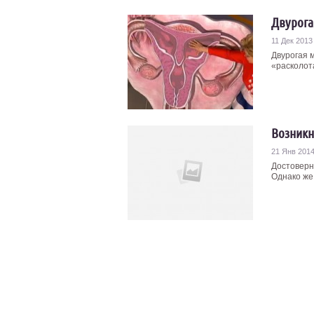
Двурога
11 Дек 2013
Двурогая 
«расколота
Возникн
21 Янв 201
Достоверн
Однако же 