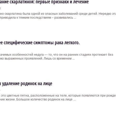
ание скарлатиной: первые признаки и лечение
3
но скарлатина была одной из опасных заболеваний среди детей. Нередко эт
приводила к тяжким последствиям – развивались ...
е специфические симптомы рака легкого.
4
начимых особенностей недуга — то, что он на ранних стадиях протекает без
ярко выраженных проявлений. Лишь со временем ...
 удаление родинок на лице
3
 это цветные пятна, расположенные на теле, которые появляются при рожд
ние жизни. Большое количество родинок на лице ...