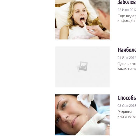
Заболев
22 Июн 201
Еще недав
инфекция 
Наиболе
21 Янв 201
Одна из з
каких-то 
Способы
03 Сен 201
Родинки —
или в тече