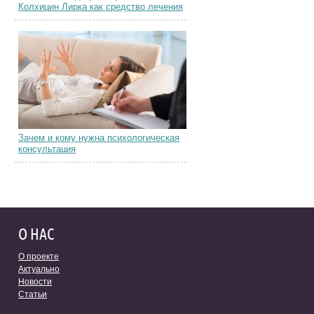
Колхицин Лирка как средство лечения
Зачем и кому нужна психологическая
консультация
О НАС
О проекте
Актуально
Новости
Статьи