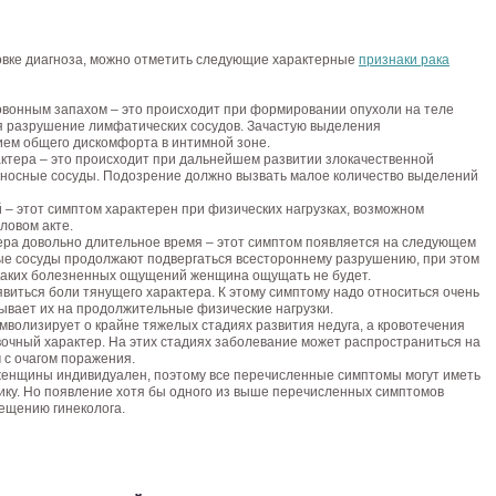
овке диагноза, можно отметить следующие характерные
признаки рака
вонным запахом – это происходит при формировании опухоли на теле
ся разрушение лимфатических сосудов. Зачастую выделения
ем общего дискомфорта в интимной зоне.
ктера – это происходит при дальнейшем развитии злокачественной
веносные сосуды. Подозрение должно вызвать малое количество выделений
– этот симптом характерен при физических нагрузках, возможном
ловом акте.
ера довольно длительное время – этот симптом появляется на следующем
сные сосуды продолжают подвергаться всестороннему разрушению, при этом
никаких болезненных ощущений женщина ощущать не будет.
явиться боли тянущего характера. К этому симптому надо относиться очень
сывает их на продолжительные физические нагрузки.
волизирует о крайне тяжелых стадиях развития недуга, а кровотечения
вочный характер. На этих стадиях заболевание может распространиться на
 с очагом поражения.
 женщины индивидуален, поэтому все перечисленные симптомы могут иметь
тику. Но появление хотя бы одного из выше перечисленных симптомов
ещению гинеколога.