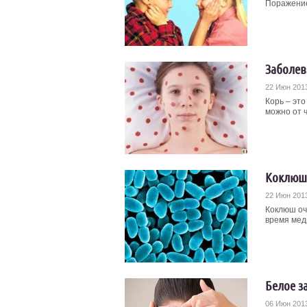
Поражение
Заболев
22 Июн 201
Корь – эт
можно от ч
Коклюш:
22 Июн 201
Коклюш оч
время меди
Белое з
06 Июн 201