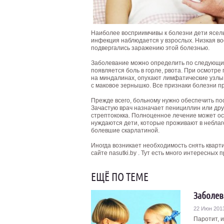
Наиболее восприимчивы к болезни дети ясель
инфекция наблюдается у взрослых. Низкая вос
подвергались заражению этой болезнью.
Заболевание можно определить по следующим
появляется боль в горле, рвота. При осмотре
на миндалинах, опухают лимфатические узлы.
с маковое зернышко. Все признаки болезни п
Прежде всего, больному нужно обеспечить по
Зачастую врач назначает пенициллин или дру
стрептококка. Полноценное лечение может о
нуждаются дети, которые проживают в неблаго
болевшие скарлатиной.
Иногда возникает необходимость снять кварти
сайте nasutki.by . Тут есть много интересных
ЕЩЁ ПО ТЕМЕ
Заболев
22 Июн 201
Паротит, 