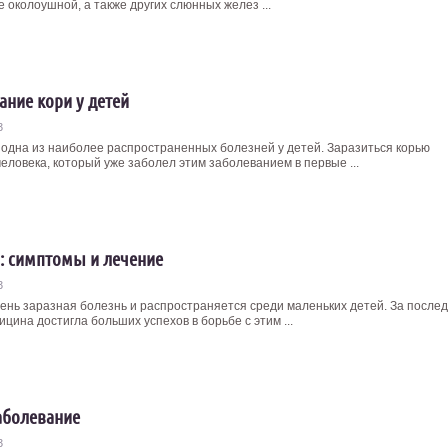
 околоушной, а также других слюнных желез ...
ание кори у детей
3
о одна из наиболее распространенных болезней у детей. Заразиться корью
еловека, который уже заболел этим заболеванием в первые ...
 симптомы и лечение
3
ень заразная болезнь и распространяется среди маленьких детей. За после
цина достигла больших успехов в борьбе с этим ...
аболевание
3