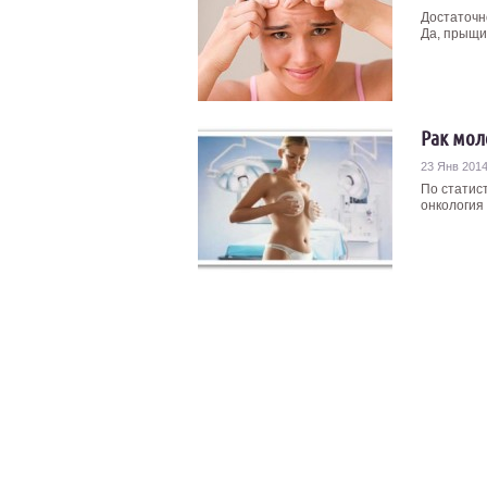
Достаточн
Да, прыщи 
Рак мол
23 Янв 201
По статис
онкология