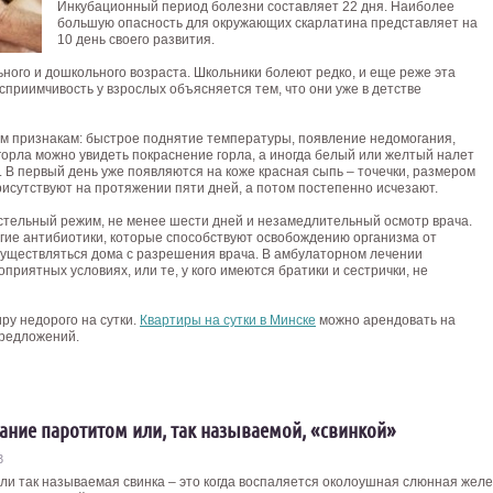
Инкубационный период болезни составляет 22 дня. Наиболее
большую опасность для окружающих скарлатина представляет на
10 день своего развития.
ного и дошкольного возраста. Школьники болеют редко, и еще реже эта
приимчивость у взрослых объясняется тем, что они уже в детстве
 признакам: быстрое поднятие температуры, появление недомогания,
 горла можно увидеть покраснение горла, а иногда белый или желтый налет
 В первый день уже появляются на коже красная сыпь – точечки, размером
рисутствуют на протяжении пяти дней, а потом постепенно исчезают.
стельный режим, не менее шести дней и незамедлительный осмотр врача.
гие антибиотики, которые способствуют освобождению организма от
существляться дома с разрешения врача. В амбулаторном лечении
приятных условиях, или те, у кого имеются братики и сестрички, не
ру недорого на сутки.
Квартиры на сутки в Минске
можно арендовать на
 предложений.
ание паротитом или, так называемой, «свинкой»
3
или так называемая свинка – это когда воспаляется околоушная слюнная желе