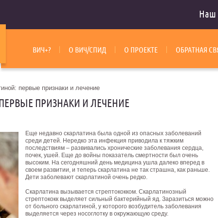
Наш 
ВИЧ+?
О ВИЧ/СПИД
О ПРОЕКТЕ
ОБРАТНАЯ СВ
иной: первые признаки и лечение
ПЕРВЫЕ ПРИЗНАКИ И ЛЕЧЕНИЕ
Еще недавно скарлатина была одной из опасных заболеваний
среди детей. Нередко эта инфекция приводила к тяжким
последствиям – развивались хронические заболевания сердца,
почек, ушей. Еще до войны показатель смертности был очень
высоким. На сегодняшний день медицина ушла далеко вперед в
своем развитии, и теперь скарлатина не так страшна, как раньше.
Дети заболевают скарлатиной очень редко.
Скарлатина вызывается стрептококком. Скарлатинозный
стрептококк выделяет сильный бактерийный яд. Заразиться можно
от больного скарлатиной, у которого возбудитель заболевания
выделяется через носоглотку в окружающую среду.