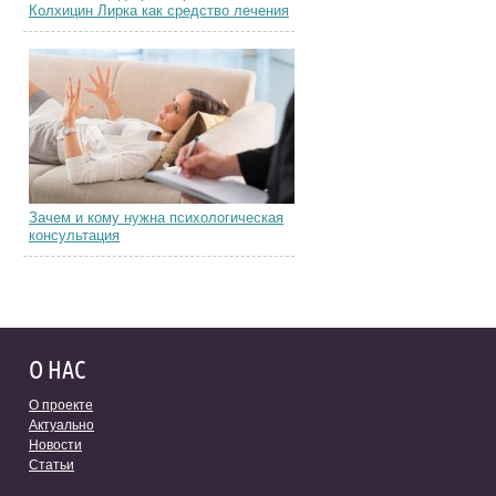
Колхицин Лирка как средство лечения
Зачем и кому нужна психологическая
консультация
О НАС
О проекте
Актуально
Новости
Статьи