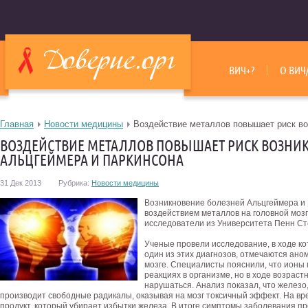
ВИЧ+?
О ВИЧ
Главная
Новости медицины
Воздействие металлов повышает риск во
ВОЗДЕЙСТВИЕ МЕТАЛЛОВ ПОВЫШАЕТ РИСК ВОЗНИ
АЛЬЦГЕЙМЕРА И ПАРКИНСОНА
31 Дек 2013
Рубрика:
Новости медицины
Возникновение болезней Альцгеймера и 
воздействием металлов на головной мозг
исследователи из Университета Пенн Ст
Ученые провели исследование, в ходе ко
один из этих диагнозов, отмечаются ано
мозге. Специалисты пояснили, что ионы 
реакциях в организме, но в ходе возрас
нарушаться.
Анализ показал, что железо,
производит свободные радикалы, оказывая на мозг токсичный эффект. На в
продукт, который убирает избытки железа. В итоге симптомы заболевания п