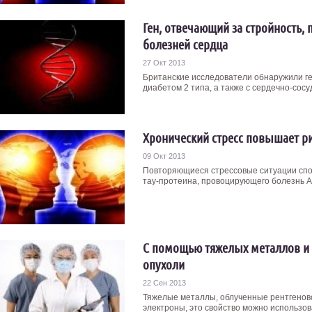
Ген, отвечающий за стройность,
болезней сердца
27 Окт 2013
Британские исследователи обнаружили ген
диабетом 2 типа, а также с сердечно-сосу
Хронический стресс повышает р
09 Окт 2013
Повторяющиеся стрессовые ситуации спос
тау-протеина, провоцирующего болезнь Ал
С помощью тяжелых металлов и 
опухоли
22 Сен 2013
Тяжелые металлы, облученные рентгеновс
электроны, это свойство можно использова