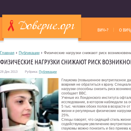
ВИЧ+?
О ВИЧ
Главная
Публикации
Физические нагрузки снижают риск возникновен
ФИЗИЧЕСКИЕ НАГРУЗКИ СНИЖАЮТ РИСК ВОЗНИКН
28 Дек 2013
Рубрика:
Публикации
Глаукома (повышенное внутриглазное дав
вовремя не обратиться к врачу. Специал
нагрузки способны снизить риск возникн
сообщает ВВС.
Ученые из Лондонского института офта
исследование, в котором наблюдали за 
5 тыс. человек обоих полов в возрасте от 
жизни и регулярные физические нагрузки
25%.
Спецы говорят, что сидящий стиль жизни
содействующим увеличению внутриглазн
глаукомы можно понизить и без приема 