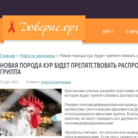
ВИЧ+?
О ВИЧ
Главная
Новости медицины
Новая порода кур будет препятствовать 
НОВАЯ ПОРОДА КУР БУДЕТ ПРЕПЯТСТВОВАТЬ РАСП
ГРИППА
23 Дек 2013
Рубрика:
Новости медицины
Британские ученые разработали новую п
которая будет препятствовать распростр
Первая генномодифицированная курица 
хромосомы синтетических фрагментов ДН
использующихся вирусами гриппа. В рез
гриппом, не могут передать его другим п
генномодифицированными.
Эксперты считают, что результаты выве
обнадеживающими. Если опыт окажется у