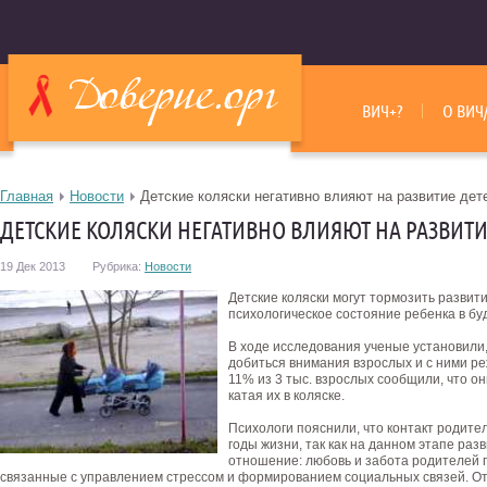
ВИЧ+?
О ВИЧ
Главная
Новости
Детские коляски негативно влияют на развитие дет
ДЕТСКИЕ КОЛЯСКИ НЕГАТИВНО ВЛИЯЮТ НА РАЗВИТИ
19 Дек 2013
Рубрика:
Новости
Детские коляски могут тормозить развит
психологическое состояние ребенка в бу
В ходе исследования ученые установили,
добиться внимания взрослых и с ними ре
11% из 3 тыс. взрослых сообщили, что о
катая их в коляске.
Психологи пояснили, что контакт родите
годы жизни, так как на данном этапе ра
отношение: любовь и забота родителей п
связанные с управлением стрессом и формированием социальных связей. От 