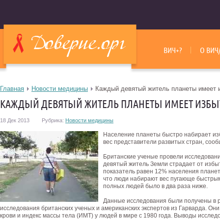
ВИЧ+?
О ВИЧ
Главная
Новости медицины
Каждый девятый житель планеты имеет 
КАЖДЫЙ ДЕВЯТЫЙ ЖИТЕЛЬ ПЛАНЕТЫ ИМЕЕТ ИЗБЫ
18 Дек 2013
Рубрика:
Новости медицины
Население планеты быстро набирает из
вес представители развитых стран, соо
Британские ученые провели исследование
девятый житель Земли страдает от избы
показатель равен 12% населения планет
что люди набирают вес пугающе быстрым
полных людей было в два раза ниже.
Данные исследования были получены в р
исследования британских ученых и американских экспертов из Гарварда. Они
крови и индекс массы тела (ИМТ) у людей в мире с 1980 года. Выводы иссле