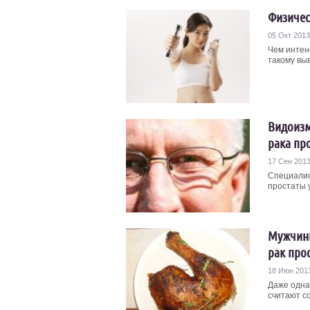
Физичес
05 Окт 2013
Чем интен
такому выв
Видоизм
рака пр
17 Сен 201
Специалис
простаты 
Мужчины
рак про
18 Июн 201
Даже одна
считают со