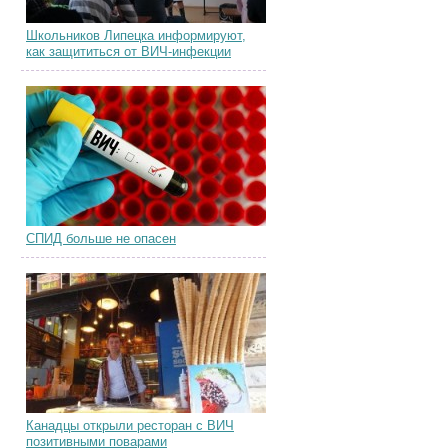
Школьников Липецка информируют,
как защититься от ВИЧ-инфекции
СПИД больше не опасен
Канадцы открыли ресторан с ВИЧ
позитивными поварами