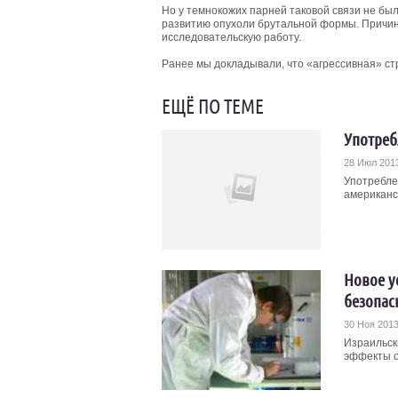
Но у темнокожих парней таковой связи не был
развитию опухоли брутальной формы. Причин
исследовательскую работу.
Ранее мы докладывали, что «агрессивная» ст
ЕЩЁ ПО ТЕМЕ
Употреб
28 Июл 201
Употребле
американс
Новое у
безопа
30 Ноя 201
Израильск
эффекты о