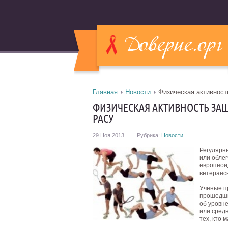
Главная
Новости
Физическая активност
ФИЗИЧЕСКАЯ АКТИВНОСТЬ ЗА
РАСУ
29 Ноя 2013
Рубрика:
Новости
Регулярн
или обле
европеои
ветеранск
Ученые п
прошедши
об уровне
или средн
тех, кто 