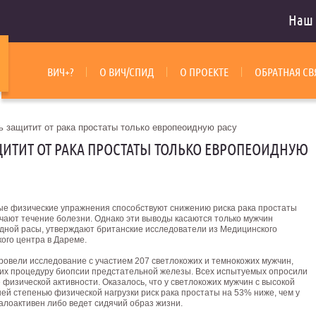
Наш 
ВИЧ+?
О ВИЧ/СПИД
О ПРОЕКТЕ
ОБРАТНАЯ СВ
ь защитит от рака простаты только европеоидную расу
ЩИТИТ ОТ РАКА ПРОСТАТЫ ТОЛЬКО ЕВРОПЕОИДНУЮ
ые физические упражнения способствуют снижению риска рака простаты
гчают течение болезни. Однако эти выводы касаются только мужчин
дной расы, утверждают британские исследователи из Медицинского
ого центра в Дареме.
ровели исследование с участием 207 светлокожих и темнокожих мужчин,
х процедуру биопсии предстательной железы. Всех испытуемых опросили
 физической активности.
Оказалось, что у светлокожих мужчин с высокой
ей степенью физической нагрузки риск рака простаты на 53% ниже, чем у
малоактивен либо ведет сидячий образ жизни.