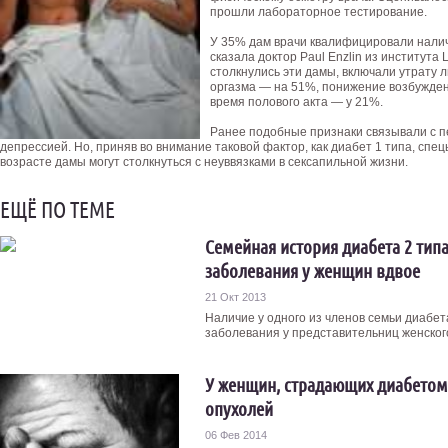
прошли лабораторное тестирование.
У 35% дам врачи квалифицировали нали
сказала доктор Paul Enzlin из института
столкнулись эти дамы, включали утрату 
оргазма — на 51%, понижение возбужден
время полового акта — у 21%.
Ранее подобные признаки связывали с п
депрессией. Но, приняв во внимание таковой фактор, как диабет 1 типа, спе
возрасте дамы могут столкнуться с неуввязками в сексапильной жизни.
ЕЩЁ ПО ТЕМЕ
Семейная история диабета 2 тип
заболевания у женщин вдвое
21 Окт 2013
Наличие у одного из членов семьи диабет
заболевания у представительниц женского
У женщин, страдающих диабетом
опухолей
06 Фев 2014