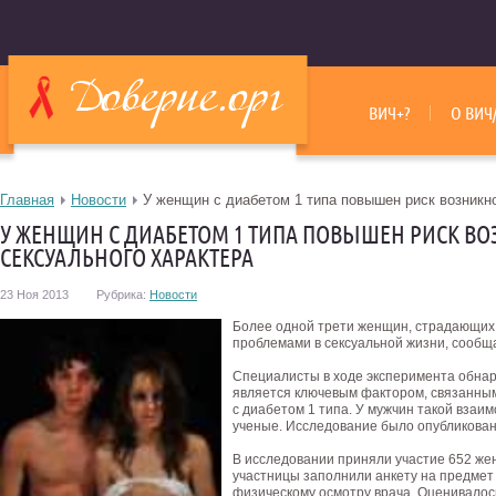
ВИЧ+?
О ВИЧ
Главная
Новости
У женщин с диабетом 1 типа повышен риск возникн
У ЖЕНЩИН С ДИАБЕТОМ 1 ТИПА ПОВЫШЕН РИСК В
СЕКСУАЛЬНОГО ХАРАКТЕРА
23 Ноя 2013
Рубрика:
Новости
Более одной трети женщин, страдающих 
проблемами в сексуальной жизни, сообщ
Специалисты в ходе эксперимента обнару
является ключевым фактором, связанным
с диабетом 1 типа. У мужчин такой взаи
ученые. Исследование было опубликован
В исследовании приняли участие 652 жен
участницы заполнили анкету на предмет 
физическому осмотру врача. Оценивалос