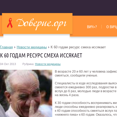
ВИЧ+?
О ВИЧ
Главная
Новости медицины
К 60 годам ресурс смеха иссякает
К 60 ГОДАМ РЕСУРС СМЕХА ИССЯКАЕТ
04 Окт 2013
Рубрика:
Новости медицины
В возрасте 20 и 60 лет у человека заф
смеяться, сообщили ученые.
Специалисты в ходе исследования выяснил
смеются ежедневно 300 раз, подростки 
вслух до 6 раз, молодые люди в возраст
на жизнь 4 раза.
К 30 годам способность воспринимать ж
люди способны ежедневно реагировать хо
к 40 годам способность смеяться вслух п
«нижнего пика» к 60 годам. Оказалось, ч