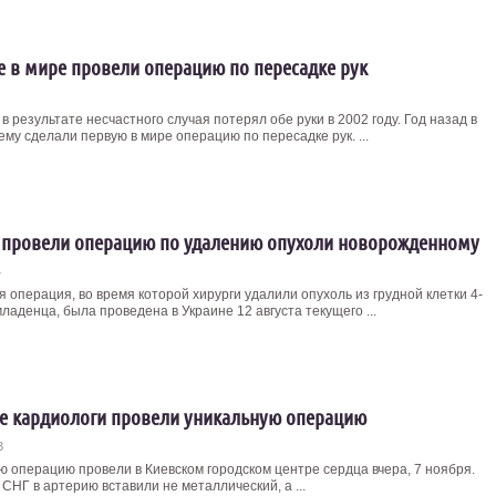
 в мире провели операцию по пересадке рук
в результате несчастного случая потерял обе руки в 2002 году. Год назад в
му сделали первую в мире операцию по пересадке рук. ...
 провели операцию по удалению опухоли новорожденному
4
 операция, во время которой хирурги удалили опухоль из грудной клетки 4-
ладенца, была проведена в Украине 12 августа текущего ...
е кардиологи провели уникальную операцию
3
ю операцию провели в Киевском городском центре сердца вчера, 7 ноября.
СНГ в артерию вставили не металлический, а ...