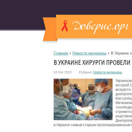
Главная
Новости медицины
В Украине 
В УКРАИНЕ ХИРУРГИ ПРОВЕЛИ
03 Окт 2013
Рубрика:
Новости медицины
Украинск
которой 
возрасте
днепропе
Как сооб
Мечников
тазобедре
стремитс
родствен
Днепропе
в Украине самым старым прооперированным п