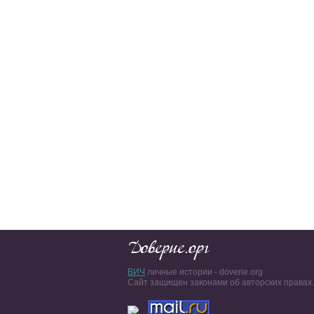
ВИЧ
личные истории - doverie.org
Сайт защищен законами об авторских правах.