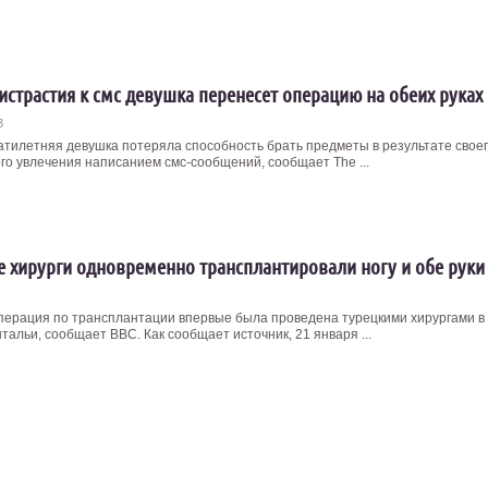
ристрастия к смс девушка перенесет операцию на обеих руках
3
тилетняя девушка потеряла способность брать предметы в результате свое
го увлечения написанием смс-сообщений, сообщает The ...
е хирурги одновременно трансплантировали ногу и обе руки
перация по трансплантации впервые была проведена турецкими хирургами в
тальи, сообщает BBC. Как сообщает источник, 21 января ...