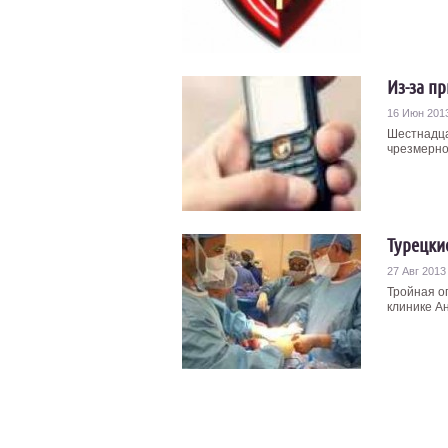
Из-за п
16 Июн 201
Шестнадца
чрезмерно
Турецки
27 Авг 2013
Тройная о
клинике Ан