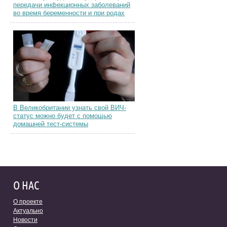
передачи инфекционных заболеваний
во время беременности и при родах
В Великобритании узнать свой ВИЧ-
статус можно будет с помощью
домашней тест-системы
О НАС
О проекте
Актуально
Новости