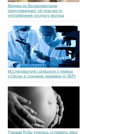
Медики из Великобритании
предупреждают об опасности
употребления грудного молока
Исследователи сообщили о первых
успехах в создании прививки от ВИЧ
Ученым Кубы удалось устранить риск