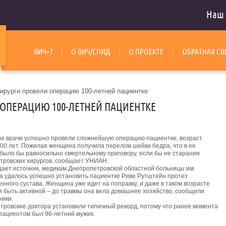
Наш 
ВИЧ+?
О ВИЧ/СПИД
О ПРОЕКТЕ
ОБРАТНАЯ СВ
хирурги провели операцию 100-летней пациентке
 ОПЕРАЦИЮ 100-ЛЕТНЕЙ ПАЦИЕНТКЕ
ие врачи успешно провели сложнейшую операцию пациентке, возраст
100 лет. Пожилая женщина получила перелом шейки бедра, что в ее
 было бы равносильно смертельному приговору, если бы не старания
тровских хирургов, сообщает УНИАН.
щает источник, медикам Днепропетровской областной больницы им.
а удалось успешно установить пациентке Риве Рутштейн протез
нного сустава.
Женщина уже идет на поправку, и даже в таком возрасте
я быть активной – до травмы она вела домашнее хозяйство, сообщили
ники.
тровские доктора установили типичный рекорд, потому что ранее момента
ациентом был 96-летний мужик.