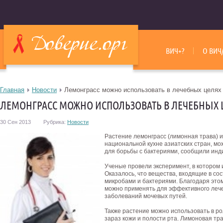
ВИЧ+?
О ВИЧ
Главная
Новости
Лемонграсс можно использовать в лечебных целях
ЛЕМОНГРАСС МОЖНО ИСПОЛЬЗОВАТЬ В ЛЕЧЕБНЫХ 
30 Сен 2013
Рубрика:
Новости
Растение лемонграсс (лимонная трава) 
национальной кухне азиатских стран, мо
для борьбы с бактериями, сообщили инд
Ученые провели эксперимент, в котором и
Оказалось, что вещества, входящие в со
микробами и бактериями. Благодаря этом
можно применять для эффективного леч
заболеваний мочевых путей.
Также растение можно использовать в ро
зараз кожи и полости рта. Лимоновая тра