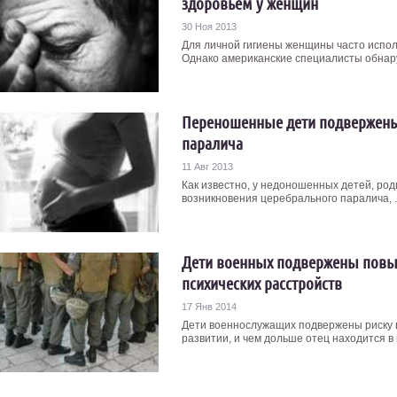
здоровьем у женщин
30 Ноя 2013
Для личной гигиены женщины часто испол
Однако американские специалисты обнаруж
Переношенные дети подвержены
паралича
11 Авг 2013
Как известно, у недоношенных детей, ро
возникновения церебрального паралича, . 
Дети военных подвержены повы
психических расстройств
17 Янв 2014
Дети военнослужащих подвержены риску в
развитии, и чем дольше отец находится в г