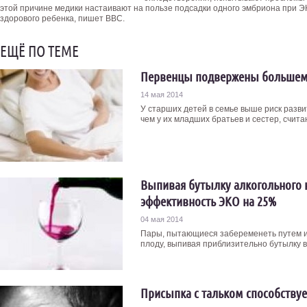
этой причине медики настаивают на пользе подсадки одного эмбриона при Э
здорового ребенка, пишет ВВС.
ЕЩЁ ПО ТЕМЕ
Первенцы подвержены большему
14 мая 2014
У старших детей в семье выше риск разв
чем у их младших братьев и сестер, счита
Выпивая бутылку алкогольного н
эффективность ЭКО на 25%
04 мая 2014
Пары, пытающиеся забеременеть путем ис
плоду, выпивая приблизительно бутылку ви
Присыпка с тальком способству