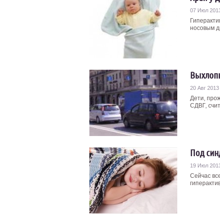
07 Июл 201
Гиперакти
носовым д
Выхлопн
20 Авг 2013
Дети, про
СДВГ, счи
Под син
19 Июл 201
Сейчас вс
гиперактив