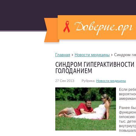
Главная
Новости медицины
Синдром ги
СИНДРОМ ГИПЕРАКТИВНОСТИ
ГОЛОДАНИЕМ
27 Сен 2013
Рубрика:
Новости медицины
Если ребе
вероятнос
американ
Ранее бы
функцион
гипоксию 
тыс.
детей
внутриут
повышала