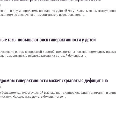
3
вность и другие проблемы поведения у детей могут быть вызваны затруднен
ыханием во сне, считают американские исследователи. ...
ые газы повышают риск гиперактивности у детей
живающие рядом с проезжей дорогой, подвержены повышенному риску разви
тают американские исследователи из детской больницы ...
дромом гиперактивности может скрываться дефицит сна
3
е большему количеству детей выставляют диагноз «дефицит внимания и син
ности». На самом же деле, в большинстве ...