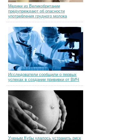
Медики из Великобритании
предупреждают об опасности
употребления грудного молока
Исследователи сообщили о первых
успехах в создании прививки от ВИЧ
Ученым Кубы удалось устранить риск