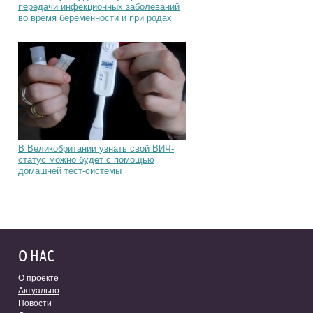
передачи инфекционных заболеваний
во время беременности и при родах
В Великобритании узнать свой ВИЧ-
статус можно будет с помощью
домашней тест-системы
О НАС
О проекте
Актуально
Новости