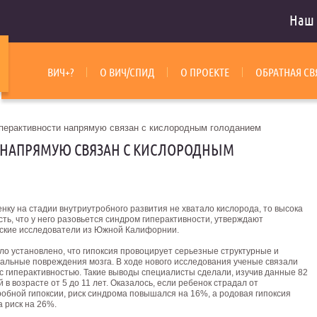
Наш 
ВИЧ+?
О ВИЧ/СПИД
О ПРОЕКТЕ
ОБРАТНАЯ СВ
перактивности напрямую связан с кислородным голоданием
 НАПРЯМУЮ СВЯЗАН С КИСЛОРОДНЫМ
нку на стадии внутриутробного развития не хватало кислорода, то высока
ть, что у него разовьется синдром гиперактивности, утверждают
ские исследователи из Южной Калифорнии.
ло установлено, что гипоксия провоцирует серьезные структурные и
альные повреждения мозга. В ходе нового исследования ученые связали
с гиперактивностью. Такие выводы специалисты сделали, изучив данные 82
 в возрасте от 5 до 11 лет. Оказалось, если ребенок страдал от
робной гипоксии, риск синдрома повышался на 16%, а родовая гипоксия
 риск на 26%.