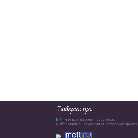
ВИЧ
личные истории - doverie.org
Сайт защищен законами об авторских правах.