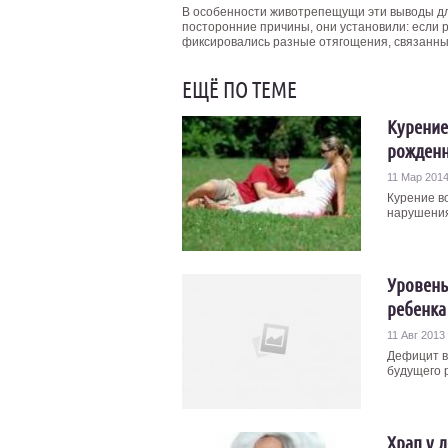
В особенности животрепещущи эти выводы д
посторонние причины, они установили: если 
фиксировались разные отягощения, связанные
ЕЩЁ ПО ТЕМЕ
Курение
рожденн
11 Мар 201
Курение в
нарушения
Уровень
ребенка
11 Авг 2013
Дефицит в
будущего р
Храп у 