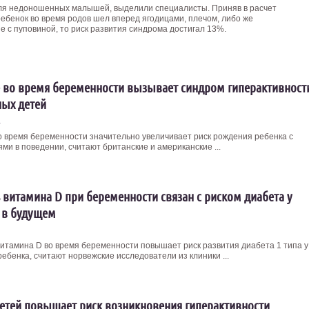
ля недоношенных малышей, выделили специалисты. Приняв в расчет
ребенок во время родов шел вперед ягодицами, плечом, либо же
 с пуповиной, то риск развития синдрома достигал 13%.
 во время беременности вызывает синдром гиперактивност
ых детей
4
о время беременности значительно увеличивает риск рождения ребенка с
ми в поведении, считают британские и американские ...
 витамина D при беременности связан с риском диабета у
 в будущем
итамина D во время беременности повышает риск развития диабета 1 типа у
ебенка, считают норвежские исследователи из клиники ...
детей повышает риск возникновения гиперактивности