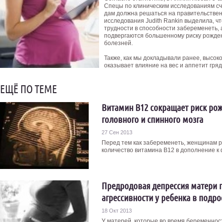
Спецы по клиническим исследованиям сч
дам должна решаться на правительствен
исследования Judith Rankin выделила, ч
трудности в способности забеременеть, а
подвергаются большенному риску рожде
болезней.
Также, как мы докладывали ранее, высо
оказывает влияние на вес и аппетит гр
ЕЩЁ ПО ТЕМЕ
Витамин В12 сокращает риск ро
головного и спинного мозга
27 Сен 2013
Перед тем как забеременеть, женщинам 
количество витамина В12 в дополнение к ф
Предродовая депрессия матери 
агрессивности у ребенка в подр
18 Окт 2013
У матерей, которые во время беременнос