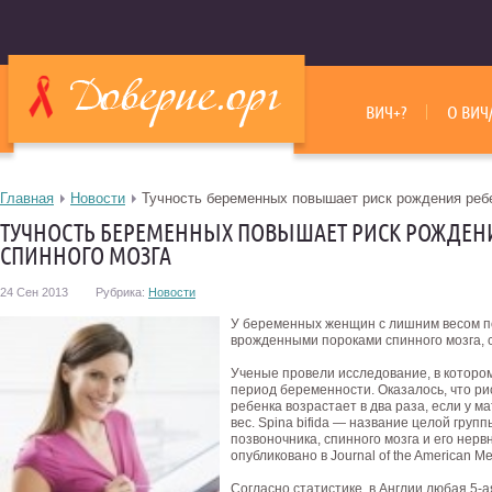
ВИЧ+?
О ВИЧ
Главная
Новости
Тучность беременных повышает риск рождения ребе
ТУЧНОСТЬ БЕРЕМЕННЫХ ПОВЫШАЕТ РИСК РОЖДЕНИ
СПИННОГО МОЗГА
24 Сен 2013
Рубрика:
Новости
У беременных женщин с лишним весом п
врожденными пороками спинного мозга, 
Ученые провели исследование, в которо
период беременности. Оказалось, что рис
ребенка возрастает в два раза, если у 
вес. Spina bifida — название целой гру
позвоночника, спинного мозга и его нерв
опубликовано в Journal of the American Med
Согласно статистике, в Англии любая 5-