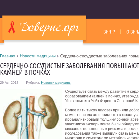
ВИЧ+?
О ВИЧ
Главная
Новости медицины
Сердечно-сосудистые заболевания повыш
СЕРДЕЧНО-СОСУДИСТЫЕ ЗАБОЛЕВАНИЯ ПОВЫШАЮТ
КАМНЕЙ В ПОЧКАХ
29 Авг 2013
Рубрика:
Новости медицины
Существует связь между развитием серд
образованием камней в почках, утвержд
Университета Уэйк Форест в Северной К
Более пяти тысяч человек приняли добр
момент начала эксперимента возраст уча
проанализировали толщину сонной артер
участников эксперимента были обнаружен
связано с повышенным риском атероскле
исследования также выявили связь меж
миокарда и симптомами метаболического