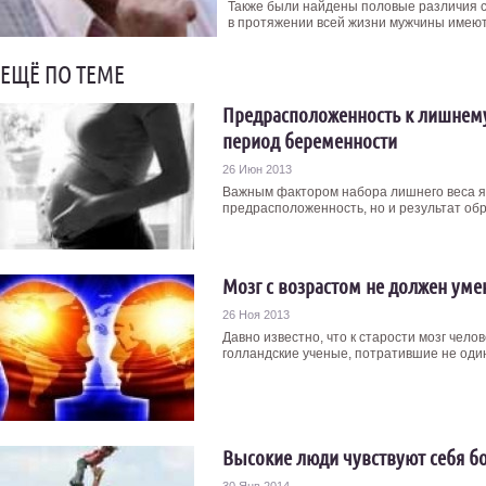
Также были найдены половые различия с
в протяжении всей жизни мужчины имеют
ЕЩЁ ПО ТЕМЕ
Предрасположенность к лишнему
период беременности
26 Июн 2013
Важным фактором набора лишнего веса яв
предрасположенность, но и результат обра
Мозг с возрастом не должен уме
26 Ноя 2013
Давно известно, что к старости мозг чел
голландские ученые, потратившие не один 
Высокие люди чувствуют себя б