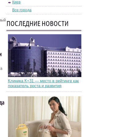
Киев
Все города
овый
ПОСЛЕДНИЕ НОВОСТИ
и
на
Клиника К+31 — место в рейтинге как
показатель роста и развития
да