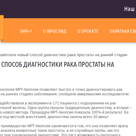
Наш 
ВИЧ+?
О ВИЧ/СПИД
О ПРОЕКТЕ
ОБРАТНАЯ СВ
работали новый способ диагностики рака простаты на ранней стадии
 СПОСОБ ДИАГНОСТИКИ РАКА ПРОСТАТЫ НА
хнология МРТ-биопсии позволяет быстро и точно диагностировать рак
 на ранних стадиях заболевания, сообщили американские исследователи.
задействовали в эксперименте 171 пациента с подозрением на рак
ельной железы. Одна группа прошла традиционную диагностику, а вторая –
ю нового метода. Процедура МРТ-биопсии показала 100%-й результат. Ее
 под местной анестезией, диагностика заняла всего 20 минут.
 преимущество МРТ-биопсии заключается в том, что она позволяет врачу
 анализа конкретные ткани простаты, а не случайные пробы, как это
ит при традиционной диагностике. Это даст возможность распознать