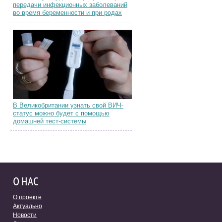
передачи инфекционных заболеваний
во время беременности и при родах
В Великобритании узнать свой ВИЧ-
статус можно будет с помощью
домашней тест-системы
О НАС
О проекте
Актуально
Новости